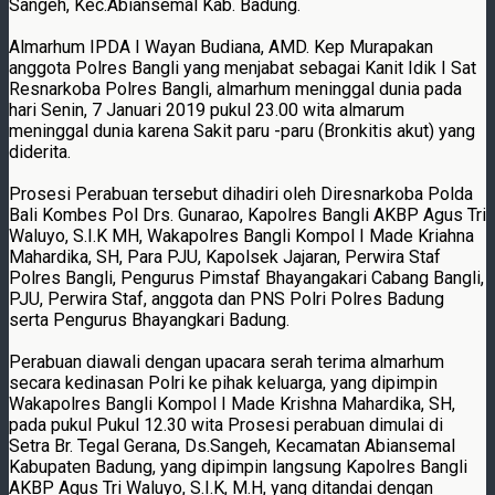
Sangeh, Kec.Abiansemal Kab. Badung.
Almarhum IPDA I Wayan Budiana, AMD. Kep Murapakan
anggota Polres Bangli yang menjabat sebagai Kanit Idik I Sat
Resnarkoba Polres Bangli, almarhum meninggal dunia pada
hari Senin, 7 Januari 2019 pukul 23.00 wita almarum
meninggal dunia karena Sakit paru -paru (Bronkitis akut) yang
diderita.
Prosesi Perabuan tersebut dihadiri oleh Diresnarkoba Polda
Bali Kombes Pol Drs. Gunarao, Kapolres Bangli AKBP Agus Tri
Waluyo, S.I.K MH, Wakapolres Bangli Kompol I Made Kriahna
Mahardika, SH, Para PJU, Kapolsek Jajaran, Perwira Staf
Polres Bangli, Pengurus Pimstaf Bhayangakari Cabang Bangli,
PJU, Perwira Staf, anggota dan PNS Polri Polres Badung
serta Pengurus Bhayangkari Badung.
Perabuan diawali dengan upacara serah terima almarhum
secara kedinasan Polri ke pihak keluarga, yang dipimpin
Wakapolres Bangli Kompol I Made Krishna Mahardika, SH,
pada pukul Pukul 12.30 wita Prosesi perabuan dimulai di
Setra Br. Tegal Gerana, Ds.Sangeh, Kecamatan Abiansemal
Kabupaten Badung, yang dipimpin langsung Kapolres Bangli
AKBP Agus Tri Waluyo, S.I.K, M.H, yang ditandai dengan