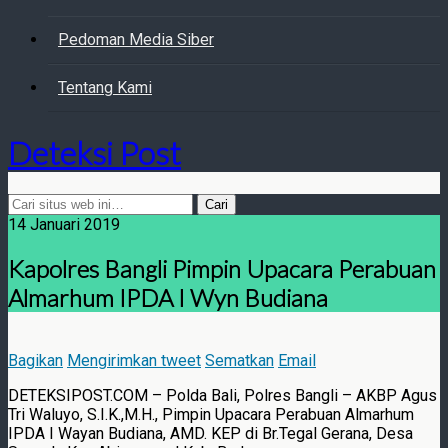
Pedoman Media Siber
Tentang Kami
Deteksi Post
14 Januari 2019
Kapolres Bangli Pimpin Upacara Perabuan
Almarhum IPDA I Wyn Budiana
Bagikan
Mengirimkan tweet
Sematkan
Email
DETEKSIPOST.COM – Polda Bali, Polres Bangli – AKBP Agus
Tri Waluyo, S.I.K.,M.H., Pimpin Upacara Perabuan Almarhum
IPDA I Wayan Budiana, AMD. KEP di Br.Tegal Gerana, Desa