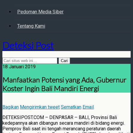
Pedoman Media Siber
Tentang Kami
Deteksi Post
18 Januari 2019
Manfaatkan Potensi yang Ada, Gubernur
Koster Ingin Bali Mandiri Energi
Bagikan
Mengirimkan tweet
Sematkan
Email
DETEKSIPOST.COM – DENPASAR – BALI, Provinsi Bali
kedepannya akan dibangun secara mandiri di bidang energi.
Pemprov Bali saat ini tengah merancang peraturan daerah