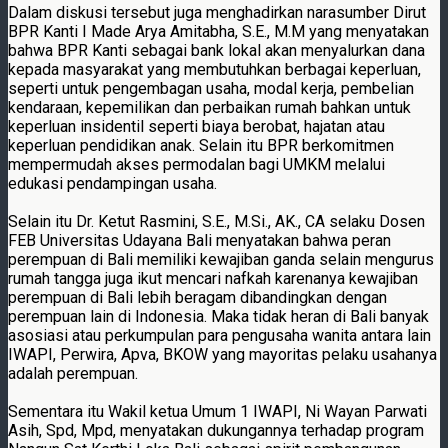
Dalam diskusi tersebut juga menghadirkan narasumber Dirut
BPR Kanti I Made Arya Amitabha, S.E., M.M yang menyatakan
bahwa BPR Kanti sebagai bank lokal akan menyalurkan dana
kepada masyarakat yang membutuhkan berbagai keperluan,
seperti untuk pengembagan usaha, modal kerja, pembelian
kendaraan, kepemilikan dan perbaikan rumah bahkan untuk
keperluan insidentil seperti biaya berobat, hajatan atau
keperluan pendidikan anak. Selain itu BPR berkomitmen
mempermudah akses permodalan bagi UMKM melalui
edukasi pendampingan usaha.
Selain itu Dr. Ketut Rasmini, S.E., M.Si., AK., CA selaku Dosen
FEB Universitas Udayana Bali menyatakan bahwa peran
perempuan di Bali memiliki kewajiban ganda selain mengurus
rumah tangga juga ikut mencari nafkah karenanya kewajiban
perempuan di Bali lebih beragam dibandingkan dengan
perempuan lain di Indonesia. Maka tidak heran di Bali banyak
asosiasi atau perkumpulan para pengusaha wanita antara lain
IWAPI, Perwira, Apva, BKOW yang mayoritas pelaku usahanya
adalah perempuan.
Sementara itu Wakil ketua Umum 1 IWAPI, Ni Wayan Parwati
Asih, Spd, Mpd, menyatakan dukungannya terhadap program