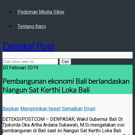
Pedoman Media Siber
Tentang Kami
Deteksi Post
20 Februari 2019
Pembangunan ekonomi Bali berlandaskan
Nangun Sat Kerthi Loka Bali
Bagikan
Mengirimkan tweet
Sematkan
Email
DETEKSIPOST.COM – DENPASAR, Wakil Gubernur Bali Dr.
Tjokorda Oka Artha Ardana Sukawati, M.Si mengatakan visi
pembangunan di Bali saat ini Nangun Sat Kerthi Loka Bali