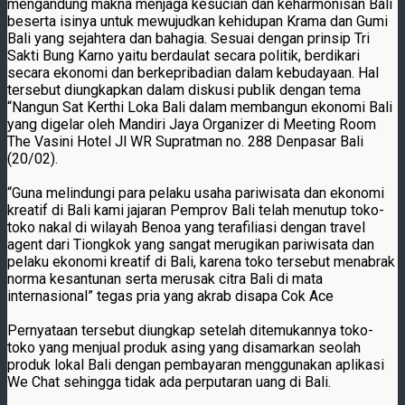
mengandung makna menjaga kesucian dan keharmonisan Bali
beserta isinya untuk mewujudkan kehidupan Krama dan Gumi
Bali yang sejahtera dan bahagia. Sesuai dengan prinsip Tri
Sakti Bung Karno yaitu berdaulat secara politik, berdikari
secara ekonomi dan berkepribadian dalam kebudayaan. Hal
tersebut diungkapkan dalam diskusi publik dengan tema
“Nangun Sat Kerthi Loka Bali dalam membangun ekonomi Bali
yang digelar oleh Mandiri Jaya Organizer di Meeting Room
The Vasini Hotel Jl WR Supratman no. 288 Denpasar Bali
(20/02).
“Guna melindungi para pelaku usaha pariwisata dan ekonomi
kreatif di Bali kami jajaran Pemprov Bali telah menutup toko-
toko nakal di wilayah Benoa yang terafiliasi dengan travel
agent dari Tiongkok yang sangat merugikan pariwisata dan
pelaku ekonomi kreatif di Bali, karena toko tersebut menabrak
norma kesantunan serta merusak citra Bali di mata
internasional” tegas pria yang akrab disapa Cok Ace
Pernyataan tersebut diungkap setelah ditemukannya toko-
toko yang menjual produk asing yang disamarkan seolah
produk lokal Bali dengan pembayaran menggunakan aplikasi
We Chat sehingga tidak ada perputaran uang di Bali.