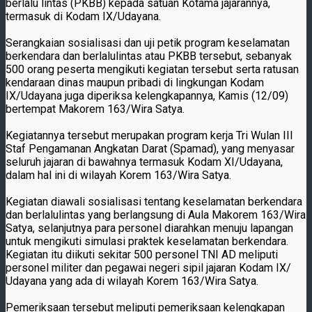
berlalu lintas (PKBB) kepada satuan Kotama jajarannya,
termasuk di Kodam IX/Udayana.
Serangkaian sosialisasi dan uji petik program keselamatan
berkendara dan berlalulintas atau PKBB tersebut, sebanyak
500 orang peserta mengikuti kegiatan tersebut serta ratusan
kendaraan dinas maupun pribadi di lingkungan Kodam
IX/Udayana juga diperiksa kelengkapannya, Kamis (12/09)
bertempat Makorem 163/Wira Satya.
Kegiatannya tersebut merupakan program kerja Tri Wulan III
Staf Pengamanan Angkatan Darat (Spamad), yang menyasar
seluruh jajaran di bawahnya termasuk Kodam XI/Udayana,
dalam hal ini di wilayah Korem 163/Wira Satya.
Kegiatan diawali sosialisasi tentang keselamatan berkendara
dan berlalulintas yang berlangsung di Aula Makorem 163/Wira
Satya, selanjutnya para personel diarahkan menuju lapangan
untuk mengikuti simulasi praktek keselamatan berkendara.
Kegiatan itu diikuti sekitar 500 personel TNI AD meliputi
personel militer dan pegawai negeri sipil jajaran Kodam IX/
Udayana yang ada di wilayah Korem 163/Wira Satya.
Pemeriksaan tersebut meliputi pemeriksaan kelengkapan