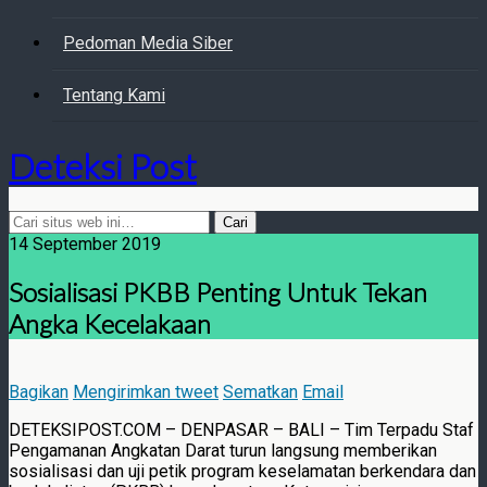
Pedoman Media Siber
Tentang Kami
Deteksi Post
14 September 2019
Sosialisasi PKBB Penting Untuk Tekan
Angka Kecelakaan
Bagikan
Mengirimkan tweet
Sematkan
Email
DETEKSIPOST.COM – DENPASAR – BALI – Tim Terpadu Staf
Pengamanan Angkatan Darat turun langsung memberikan
sosialisasi dan uji petik program keselamatan berkendara dan