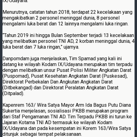
IX/Udayana.
Menurutnya, catatan tahun 2018, terdapat 22 kecelakaan yang
mengakibatkan 2 personel meninggal dunia, 8 personel
mengalami luka berat dan 12 lainnya mengalami luka ringan.
“Tahun 2019 ini hingga Bulan September terjadi 13 kecelakaan
yang melibatkan personel TNI AD, 2 korban meninggal dunia, 4
luka berat dan 7 luka ringan,” ujarnya.
Danpomdam juga menjelaskan, Tim Spamad yang kali ini
datang ke wilayah Kodam IX/Udayana merupakan tim terpadu
dengan melibatkan unsur Pusat Polisi Militer Angkatan Darat
(Puspomad), Pusat Kesehatan Angkatan Darat (Puskesad),
Direktorat Perbekalan Dan Angkutan Angkatan Darat
(Ditbekangad) dan Direktorat Peralatan Angkatan Darat
(Ditpalad).
Kapenrem 163/ Wira Satya Mayor Arm Ida Bagus Putu Diana
Sukertia menjelasan, sosialisasi PKBB merupakan program
dari Staf Pengamanan TNI AD. Tim Terpadu PKBB ini turun ke
Jajaran Kotama TNI AD termasuk ke wilayah Kodam
IX/Udayana dan pada kesempatan ini Korem 163/Wira Satya
ditunjuk sebagai tempat pelaksanaan.