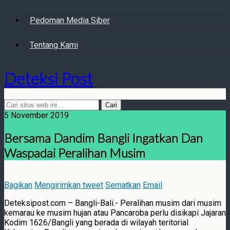
Pedoman Media Siber
Tentang Kami
Deteksi Post
5 November 2019
Bersama Dandim Bangli Ingatkan Dan
Waspadai Peralihan Musim
Bagikan
Mengirimkan tweet
Sematkan
Email
Deteksipost.com – Bangli-Bali.- Peralihan musim dari musim
kemarau ke musim hujan atau Pancaroba perlu disikapi Jajaran
Kodim 1626/Bangli yang berada di wilayah teritorial