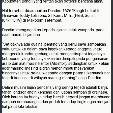
Kabupaten Bangli yang rentan akan potensi bencana alam.
Hal tersebut disampaikan Dandim 1626/Bangli Letkol Inf
Himawan Teddy Laksono, S.I.Kom., M.Tr., (Han), Senin
(04/11/19) di Makodim setempat.
Dandim mengingatkan kepada jajaran untuk waspada pada
saat musim hujan tiba.
“Setidaknya ada dua hal penting yang perlu saya sampaikan
yaitu untuk ke dalam saya ingatkan kepada anggota untuk
mengecek kondisi gedung untuk mengantisipasi terjadinya
kebocoran yang tentunya akan berdampak pada pengamanan
arsip dan alat mesin kantor (Alsintor), sedangkan untuk keluar
agar masing-masing jajaran menghimbau masyarakat
binaannya untuk selalu waspada dengan potensi kemungkinan
terjadi bencana di wilayah masing-masing”, ucap Dandim.
Dalam musim hujan bencana yang sering terjadi adalah banjir,
tanah longsor, angin kencang dan luapan sampah di drainase.
Oleh karena itu budaya hidup bersih seperti jangan membuang
sampah sembarangan dan peduli terhadap lingkungan menjadi
hal patut kita lakukan.