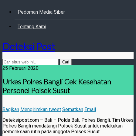
Pedoman Media Siber
Tentang Kami
Deteksi Post
25 Februari 2020
Urkes Polres Bangli Cek Kesehatan
Personel Polsek Susut
Bagikan
Mengirimkan tweet
Sematkan
Email
Deteksipost.com – Bali – Polda Bali, Polres Bangli, Tim Urkes
Polres Bangli mendatangi Polsek Susut untuk melakukan
pemeriksaan rutin pada anggota Polsek Susut.