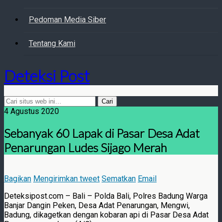
Pedoman Media Siber
Tentang Kami
Deteksi Post
4 Agustus 2020
Sebanyak 60 Lapak di Pasar Desa Adat
Penarungan Ludes Sijago Merah
Bagikan
Mengirimkan tweet
Sematkan
Email
Deteksipost.com – Bali – Polda Bali, Polres Badung Warga
Banjar Dangin Peken, Desa Adat Penarungan, Mengwi,
Badung, dikagetkan dengan kobaran api di Pasar Desa Adat