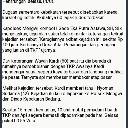
Penarungan. selasa, (4/8).
Dugaan sementara kebakaran tersebut disebabkan karena
korsleting listrik. Akibatnya 60 lapak ludes terbakar.
Kapolsek Mengwi Kompol I Gede Eka Putra Astawa, SH, SIK
menjelaskan, sejumlah saksi telah dimintai keterangan terkait
kejadian tersebut. “Kerugiannya akibat kejadian ini, sekitar Rp
100 juta. Korbannya Desa Adat Penarungan dan pedagang
yang jualan di TKP,” ujarnya.
Dari keterangan Wayan Kardi (60) saat itu dia berada di
rumahnya bersebelahan dengan TKP. Awalnya Kardi
mendengar suara seperti kayu terbakar dan langsung melihat
ke pasar. Ternyata api membesar membakar atap pasar.
Melihat kejadian tersebut, Kardi memberi tahu I Nyoman
Sudarma (42). Kejadian itu lalu dilaporkan ke Polsek Mengwi
dan Dinas Kebakaran Badung.
Sekitar 15 menit kemudian, 10 unit mobil pemadam tiba di
TKP dan Api segera berhasil dipadamkan pada hari Selasa
pukul 00.55 Wita.