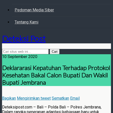
Pedoman Media Siber
Tentang Kami
Deteksi Post
10 September 2020
Deklararasi Kepatuhan Terhadap Protokol
Kesehatan Bakal Calon Bupati Dan Wakil
Bupati Jembrana
Bagikan
Mengirimkan tweet
Sematkan
Email
Deteksipost.com – Bali – Polda Bali – Polres Jembrana,
Dalam rangka penerapan adaptasi kebiasaan baru untuk