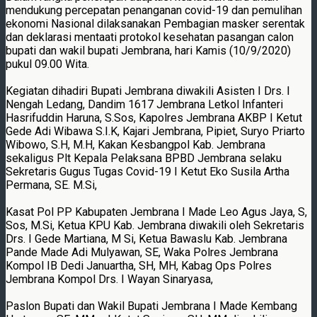
mendukung percepatan penanganan covid-19 dan pemulihan
ekonomi Nasional dilaksanakan Pembagian masker serentak
dan deklarasi mentaati protokol kesehatan pasangan calon
bupati dan wakil bupati Jembrana, hari Kamis (10/9/2020)
pukul 09.00 Wita.
Kegiatan dihadiri Bupati Jembrana diwakili Asisten I Drs. I
Nengah Ledang, Dandim 1617 Jembrana Letkol Infanteri
Hasrifuddin Haruna, S.Sos, Kapolres Jembrana AKBP I Ketut
Gede Adi Wibawa S.I.K, Kajari Jembrana, Pipiet, Suryo Priarto
Wibowo, S.H, M.H, Kakan Kesbangpol Kab. Jembrana
sekaligus Plt Kepala Pelaksana BPBD Jembrana selaku
Sekretaris Gugus Tugas Covid-19 I Ketut Eko Susila Artha
Permana, SE. M.Si,
Kasat Pol PP Kabupaten Jembrana I Made Leo Agus Jaya, S,
Sos, M.Si, Ketua KPU Kab. Jembrana diwakili oleh Sekretaris
Drs. I Gede Martiana, M Si, Ketua Bawaslu Kab. Jembrana
Pande Made Adi Mulyawan, SE, Waka Polres Jembrana
Kompol IB Dedi Januartha, SH, MH, Kabag Ops Polres
Jembrana Kompol Drs. I Wayan Sinaryasa,
Paslon Bupati dan Wakil Bupati Jembrana I Made Kembang