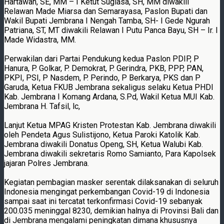
Hartawan, SE, MM – I Ketut Sugiasa, SH, MM diwakili
Relawan Made Miarsa dan Semarayasa, Paslon Bupati dan
Wakil Bupati Jembrana I Nengah Tamba, SH- I Gede Ngurah
Patriana, ST, MT diwakili Relawan I Putu Panca Bayu, SH – Ir. I
Made Widastra, MM.
Perwakilan dari Partai Pendukung kedua Paslon PDIP, P
Hanura, P. Golkar, P. Demokrat, P. Gerindra, PKB, PPP, PAN,
PKPI, PSI, P Nasdem, P. Perindo, P Berkarya, PKS dan P
Garuda, Ketua FKUB Jembrana sekaligus selaku Ketua PHDI
Kab. Jembrana I Komang Ardana, S.Pd, Wakil Ketua MUI Kab.
Jembrana H. Tafsil, lc,
Lanjut Ketua MPAG Kristen Protestan Kab. Jembrana diwakili
oleh Pendeta Agus Sulistijono, Ketua Paroki Katolik Kab.
Jembrana diwakili Donatus Openg, SH, Ketua Walubi Kab.
Jembrana diwakili sekretaris Romo Samianto, Para Kapolsek
jajaran Polres Jembrana.
Kegiatan pembagian masker serentak dilaksanakan di seluruh
Indonesia mengingat perkembangan Covid-19 di Indonesia
sampai saat ini tercatat terkonfirmasi Covid-19 sebanyak
200.035 meninggal 8230, demikian halnya di Provinsi Bali dan
di Jembrana mengalami peningkatan dimana khususnya