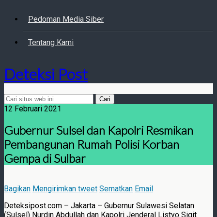
Pedoman Media Siber
Tentang Kami
Deteksi Post
12 Februari 2021
Gubernur Sulsel dan Kapolri Resmikan
Pembangunan Rumah Polisi Korban
Gempa di Sulbar
Bagikan
Mengirimkan tweet
Sematkan
Email
Deteksipost.com – Jakarta – Gubernur Sulawesi Selatan
(Sulsel) Nurdin Abdullah dan Kapolri Jenderal Listyo Sigit