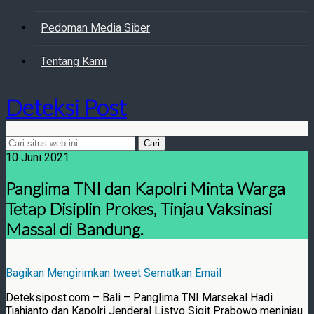
Pedoman Media Siber
Tentang Kami
Deteksi Post
10 Juni 2021
Panglima TNI dan Kapolri Minta Warga
Tetap Disiplin Prokes, Tinjau Vaksinasi
Massal di Bandung.
Bagikan
Mengirimkan tweet
Sematkan
Email
Deteksipost.com – Bali – Panglima TNI Marsekal Hadi
Tjahjanto dan Kapolri Jenderal Listyo Sigit Prabowo meninjau