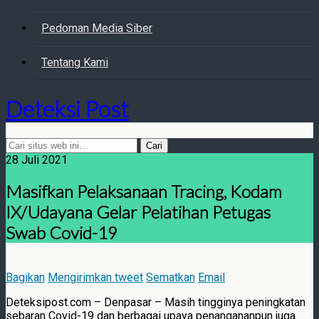
Pedoman Media Siber
Tentang Kami
Deteksi Post
28 Juli 2021
Masifkan Pelaksanaan Tracing, Kodam
IX/Udayana Gelar Pelatihan Petugas
Swab Covid-19
Bagikan
Mengirimkan tweet
Sematkan
Email
Deteksipost.com – Denpasar – Masih tingginya peningkatan
sebaran Covid-19 dan berbagai upaya penangananpun juga