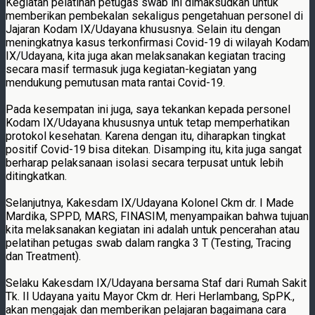
Kegiatan pelatihan petugas swab ini dimaksudkan untuk
memberikan pembekalan sekaligus pengetahuan personel di
Jajaran Kodam IX/Udayana khususnya. Selain itu dengan
meningkatnya kasus terkonfirmasi Covid-19 di wilayah Kodam
IX/Udayana, kita juga akan melaksanakan kegiatan tracing
secara masif termasuk juga kegiatan-kegiatan yang
mendukung pemutusan mata rantai Covid-19.
Pada kesempatan ini juga, saya tekankan kepada personel
Kodam IX/Udayana khususnya untuk tetap memperhatikan
protokol kesehatan. Karena dengan itu, diharapkan tingkat
positif Covid-19 bisa ditekan. Disamping itu, kita juga sangat
berharap pelaksanaan isolasi secara terpusat untuk lebih
ditingkatkan.
Selanjutnya, Kakesdam IX/Udayana Kolonel Ckm dr. I Made
Mardika, SPPD, MARS, FINASIM, menyampaikan bahwa tujuan
kita melaksanakan kegiatan ini adalah untuk pencerahan atau
pelatihan petugas swab dalam rangka 3 T (Testing, Tracing
dan Treatment).
Selaku Kakesdam IX/Udayana bersama Staf dari Rumah Sakit
Tk. II Udayana yaitu Mayor Ckm dr. Heri Herlambang, SpPK.,
akan mengajak dan memberikan pelajaran bagaimana cara