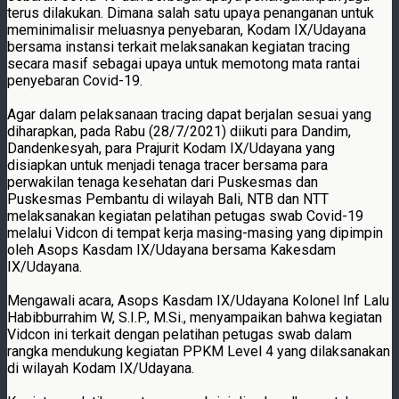
terus dilakukan. Dimana salah satu upaya penanganan untuk
meminimalisir meluasnya penyebaran, Kodam IX/Udayana
bersama instansi terkait melaksanakan kegiatan tracing
secara masif sebagai upaya untuk memotong mata rantai
penyebaran Covid-19.
Agar dalam pelaksanaan tracing dapat berjalan sesuai yang
diharapkan, pada Rabu (28/7/2021) diikuti para Dandim,
Dandenkesyah, para Prajurit Kodam IX/Udayana yang
disiapkan untuk menjadi tenaga tracer bersama para
perwakilan tenaga kesehatan dari Puskesmas dan
Puskesmas Pembantu di wilayah Bali, NTB dan NTT
melaksanakan kegiatan pelatihan petugas swab Covid-19
melalui Vidcon di tempat kerja masing-masing yang dipimpin
oleh Asops Kasdam IX/Udayana bersama Kakesdam
IX/Udayana.
Mengawali acara, Asops Kasdam IX/Udayana Kolonel Inf Lalu
Habibburrahim W, S.I.P., M.Si., menyampaikan bahwa kegiatan
Vidcon ini terkait dengan pelatihan petugas swab dalam
rangka mendukung kegiatan PPKM Level 4 yang dilaksanakan
di wilayah Kodam IX/Udayana.