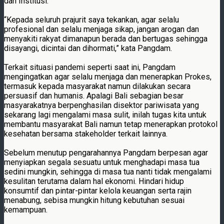
dan Institusi.
“Kepada seluruh prajurit saya tekankan, agar selalu
profesional dan selalu menjaga sikap, jangan arogan dan
menyakiti rakyat dimanapun berada dan bertugas sehingga
disayangi, dicintai dan dihormati,” kata Pangdam.
Terkait situasi pandemi seperti saat ini, Pangdam
mengingatkan agar selalu menjaga dan menerapkan Prokes,
termasuk kepada masyarakat namun dilakukan secara
persuasif dan humanis. Apalagi Bali sebagian besar
masyarakatnya berpenghasilan disektor pariwisata yang
sekarang lagi mengalami masa sulit, inilah tugas kita untuk
membantu masyarakat Bali namun tetap menerapkan protokol
kesehatan bersama stakeholder terkait lainnya.
Sebelum menutup pengarahannya Pangdam berpesan agar
menyiapkan segala sesuatu untuk menghadapi masa tua
sedini mungkin, sehingga di masa tua nanti tidak mengalami
kesulitan terutama dalam hal ekonomi. Hindari hidup
konsumtif dan pintar-pintar kelola keuangan serta rajin
menabung, sebisa mungkin hitung kebutuhan sesuai
kemampuan.