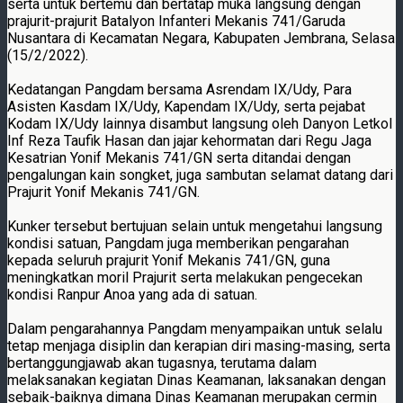
serta untuk bertemu dan bertatap muka langsung dengan
prajurit-prajurit Batalyon Infanteri Mekanis 741/Garuda
Nusantara di Kecamatan Negara, Kabupaten Jembrana, Selasa
(15/2/2022).
Kedatangan Pangdam bersama Asrendam IX/Udy, Para
Asisten Kasdam IX/Udy, Kapendam IX/Udy, serta pejabat
Kodam IX/Udy lainnya disambut langsung oleh Danyon Letkol
Inf Reza Taufik Hasan dan jajar kehormatan dari Regu Jaga
Kesatrian Yonif Mekanis 741/GN serta ditandai dengan
pengalungan kain songket, juga sambutan selamat datang dari
Prajurit Yonif Mekanis 741/GN.
Kunker tersebut bertujuan selain untuk mengetahui langsung
kondisi satuan, Pangdam juga memberikan pengarahan
kepada seluruh prajurit Yonif Mekanis 741/GN, guna
meningkatkan moril Prajurit serta melakukan pengecekan
kondisi Ranpur Anoa yang ada di satuan.
Dalam pengarahannya Pangdam menyampaikan untuk selalu
tetap menjaga disiplin dan kerapian diri masing-masing, serta
bertanggungjawab akan tugasnya, terutama dalam
melaksanakan kegiatan Dinas Keamanan, laksanakan dengan
sebaik-baiknya dimana Dinas Keamanan merupakan cermin