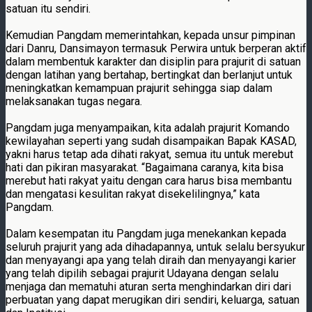
satuan itu sendiri.
Kemudian Pangdam memerintahkan, kepada unsur pimpinan
dari Danru, Dansimayon termasuk Perwira untuk berperan aktif
dalam membentuk karakter dan disiplin para prajurit di satuan
dengan latihan yang bertahap, bertingkat dan berlanjut untuk
meningkatkan kemampuan prajurit sehingga siap dalam
melaksanakan tugas negara.
Pangdam juga menyampaikan, kita adalah prajurit Komando
kewilayahan seperti yang sudah disampaikan Bapak KASAD,
yakni harus tetap ada dihati rakyat, semua itu untuk merebut
hati dan pikiran masyarakat. “Bagaimana caranya, kita bisa
merebut hati rakyat yaitu dengan cara harus bisa membantu
dan mengatasi kesulitan rakyat disekelilingnya,” kata
Pangdam.
Dalam kesempatan itu Pangdam juga menekankan kepada
seluruh prajurit yang ada dihadapannya, untuk selalu bersyukur
dan menyayangi apa yang telah diraih dan menyayangi karier
yang telah dipilih sebagai prajurit Udayana dengan selalu
menjaga dan mematuhi aturan serta menghindarkan diri dari
perbuatan yang dapat merugikan diri sendiri, keluarga, satuan