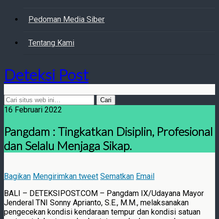
Pedoman Media Siber
Tentang Kami
Deteksi Post
16 Februari 2022
Pangdam : Tingkatkan Disiplin, Profesional
dan Selalu Menjaga Sikap.
Bagikan
Mengirimkan tweet
Sematkan
Email
BALI – DETEKSIPOST.COM – Pangdam IX/Udayana Mayor
Jenderal TNI Sonny Aprianto, S.E., M.M., melaksanakan
pengecekan kondisi kendaraan tempur dan kondisi satuan