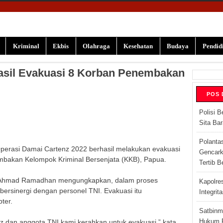
Kriminal
Ekbis
Olahraga
Kesehatan
Budaya
Pendid
asil Evakuasi 8 Korban Penembakan
POS 
Polisi B
Sita Ba
Polanta
asi Damai Cartenz 2022 berhasil melakukan evakuasi
Gencark
mbakan Kelompok Kriminal Bersenjata (KKB), Papua.
Tertib B
en Ahmad Ramadhan mengungkapkan, dalam proses
Kapolre
bersinergi dengan personel TNI. Evakuasi itu
Integrit
ter.
Satbinm
 dan anggota TNI kami kerahkan untuk evakuasi,” kata
Hukum P