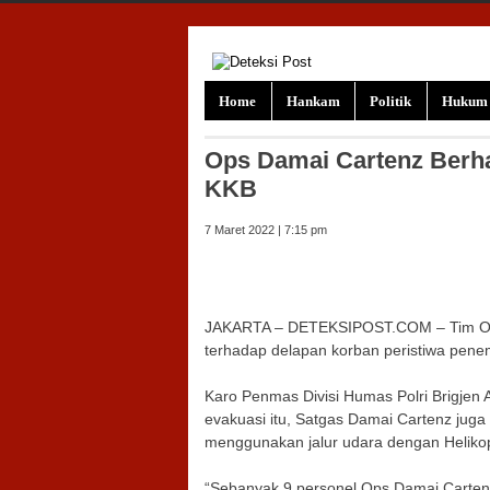
Skip to content
Home
Hankam
Politik
Hukum
Ops Damai Cartenz Berh
KKB
7 Maret 2022 | 7:15 pm
JAKARTA – DETEKSIPOST.COM – Tim Oper
terhadap delapan korban peristiwa pene
Karo Penmas Divisi Humas Polri Brigj
evakuasi itu, Satgas Damai Cartenz juga 
menggunakan jalur udara dengan Helikop
“Sebanyak 9 personel Ops Damai Cartenz