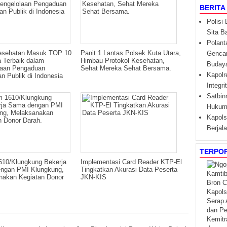
BERITA
Polisi
Sita B
Polant
sehatan Masuk TOP 10
Panit 1 Lantas Polsek Kuta Utara,
Gencar
 Terbaik dalam
Himbau Protokol Kesehatan,
Budaya 
laan Pengaduan
Sehat Mereka Sehat Bersama.
Kapolr
n Publik di Indonesia
Integr
Satbin
Hukum 
Kapols
Berjal
TERPO
610/Klungkung Bekerja
Implementasi Card Reader KTP-El
ngan PMI Klungkung,
Tingkatkan Akurasi Data Peserta
nakan Kegiatan Donor
JKN-KIS