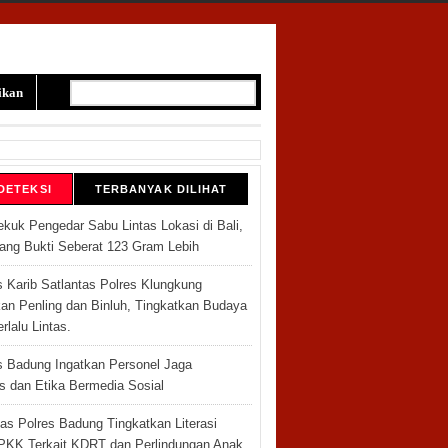
ikan
DETEKSI
TERBANYAK DILIHAT
ekuk Pengedar Sabu Lintas Lokasi di Bali,
rang Bukti Seberat 123 Gram Lebih
s Karib Satlantas Polres Klungkung
an Penling dan Binluh, Tingkatkan Budaya
erlalu Lintas.
s Badung Ingatkan Personel Jaga
as dan Etika Bermedia Sosial
as Polres Badung Tingkatkan Literasi
KK Terkait KDRT dan Perlindungan Anak