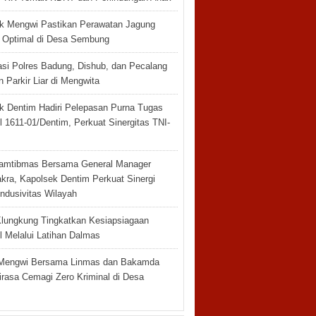
k Mengwi Pastikan Perawatan Jagung
n Optimal di Desa Sembung
asi Polres Badung, Dishub, dan Pecalang
n Parkir Liar di Mengwita
k Dentim Hadiri Pelepasan Purna Tugas
 1611-01/Dentim, Perkuat Sinergitas TNI-
amtibmas Bersama General Manager
akra, Kapolsek Dentim Perkuat Sinergi
ndusivitas Wilayah
Klungkung Tingkatkan Kesiapsiagaan
l Melalui Latihan Dalmas
Mengwi Bersama Linmas dan Bakamda
irasa Cemagi Zero Kriminal di Desa