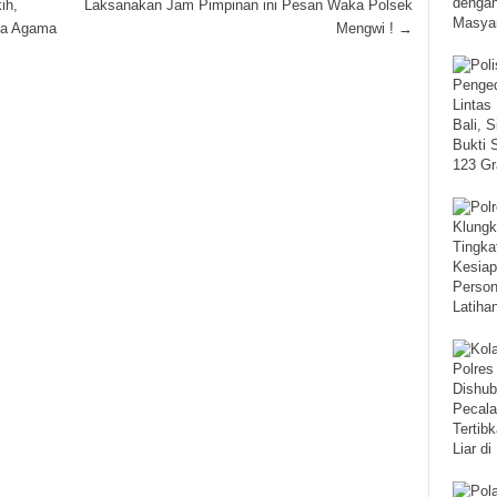
ih,
Laksanakan Jam Pimpinan ini Pesan Waka Polsek
ka Agama
Mengwi !
→