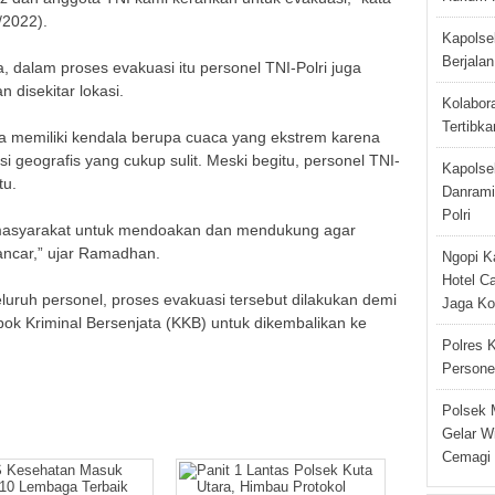
/2022).
Kapolse
Berjala
 dalam proses evakuasi itu personel TNI-Polri juga
disekitar lokasi.
Kolabor
Tertibka
ga memiliki kendala berupa cuaca yang ekstrem karena
i geografis yang cukup sulit. Meski begitu, personel TNI-
Kapolse
tu.
Danramil
Polri
 masyarakat untuk mendoakan dan mendukung agar
ancar,” ujar Ramadhan.
Ngopi K
Hotel C
luruh personel, proses evakuasi tersebut dilakukan demi
Jaga Ko
k Kriminal Bersenjata (KKB) untuk dikembalikan ke
Polres 
Persone
Polsek 
Gelar W
Cemagi