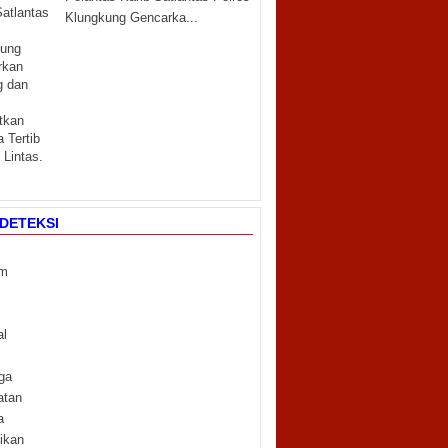
Klungkung Gencarka...
DETEKSI
m
m
al
ga
atan
a
ikan