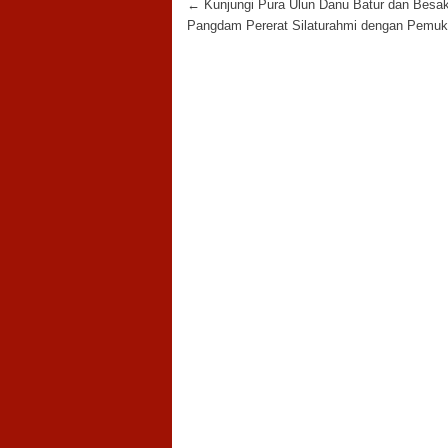
Post navigation
←
Kunjungi Pura Ulun Danu Batur dan Besak
Pangdam Pererat Silaturahmi dengan Pemu