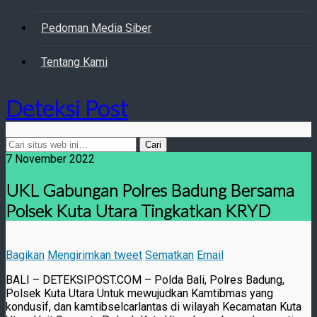
Pedoman Media Siber
Tentang Kami
Deteksi Post
7 November 2022
UKL Gabungan Polres Badung Bersama
Polsek Kuta Utara Tingkatkan KRYD
Bagikan
Mengirimkan tweet
Sematkan
Email
BALI – DETEKSIPOST.COM – Polda Bali, Polres Badung,
Polsek Kuta Utara Untuk mewujudkan Kamtibmas yang
kondusif, dan kamtibselcarlantas di wilayah Kecamatan Kuta