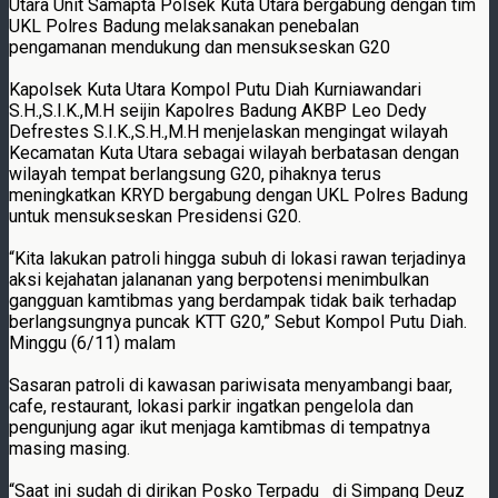
Utara Unit Samapta Polsek Kuta Utara bergabung dengan tim
UKL Polres Badung melaksanakan penebalan
pengamanan mendukung dan mensukseskan G20
Kapolsek Kuta Utara Kompol Putu Diah Kurniawandari
S.H.,S.I.K.,M.H seijin Kapolres Badung AKBP Leo Dedy
Defrestes S.I.K.,S.H.,M.H menjelaskan mengingat wilayah
Kecamatan Kuta Utara sebagai wilayah berbatasan dengan
wilayah tempat berlangsung G20, pihaknya terus
meningkatkan KRYD bergabung dengan UKL Polres Badung
untuk mensukseskan Presidensi G20.
“Kita lakukan patroli hingga subuh di lokasi rawan terjadinya
aksi kejahatan jalananan yang berpotensi menimbulkan
gangguan kamtibmas yang berdampak tidak baik terhadap
berlangsungnya puncak KTT G20,” Sebut Kompol Putu Diah.
Minggu (6/11) malam
Sasaran patroli di kawasan pariwisata menyambangi baar,
cafe, restaurant, lokasi parkir ingatkan pengelola dan
pengunjung agar ikut menjaga kamtibmas di tempatnya
masing masing.
“Saat ini sudah di dirikan Posko Terpadu di Simpang Deuz