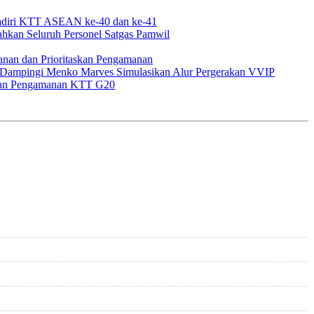
Hadiri KTT ASEAN ke-40 dan ke-41
ahkan Seluruh Personel Satgas Pamwil
nan dan Prioritaskan Pengamanan
 Dampingi Menko Marves Simulasikan Alur Pergerakan VVIP
iapan Pengamanan KTT G20