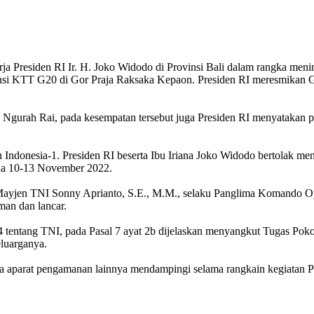
esiden RI Ir. H. Joko Widodo di Provinsi Bali dalam rangka meninj
ensi KTT G20 di Gor Praja Raksaka Kepaon. Presiden RI meresmikan 
 Ngurah Rai, pada kesempatan tersebut juga Presiden RI menyatakan 
Indonesia-1. Presiden RI beserta Ibu Iriana Joko Widodo bertolak m
da 10-13 November 2022.
Mayjen TNI Sonny Aprianto, S.E., M.M., selaku Panglima Komando O
man dan lancar.
tentang TNI, pada Pasal 7 ayat 2b dijelaskan menyangkut Tugas Poko
eluarganya.
arat pengamanan lainnya mendampingi selama rangkain kegiatan Pre