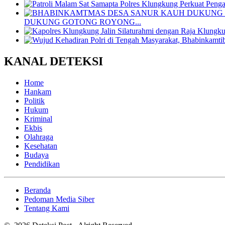
DUKUNG GOTONG ROYONG...
KANAL DETEKSI
Home
Hankam
Politik
Hukum
Kriminal
Ekbis
Olahraga
Kesehatan
Budaya
Pendidikan
Beranda
Pedoman Media Siber
Tentang Kami