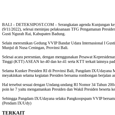
BALI – DETEKSIPOST.COM – Serangkaian agenda Kunjungan kerja Pr
(9/11/2022), selesai meninjau pelaksanaan TFG Pengamanan Presid
Gusti Ngurah Rai, Kabupaten Badung.
Selain meresmikan Gedung VVIP Bandar Udara Internasional I Gusti
Munjul di Nusa Ceningan, Provinsi Bali.
Selesai acara peresmian, dengan menggunakan Pesawat Kepresidenan 
Tinggi (KTT) ASEAN ke-40 dan ke-41 serta KTT terkait lainnya pa
Selama Kunker Presiden RI di Provinsi Bali, Pangdam IX/Udayana 
meyakinkan selama kegiatan Presiden bersama rombongan berjalan a
Hal tersebut sesuai dengan Undang-undang RI Nomor 34 Tahun 2004 
poin ke 7 yaitu mengamankan Presiden dan Wakil Presiden beserta k
Sehingga Pangdam IX/Udayana selaku Pangkoopspam VVIP bersama ap
(Pendam IX/Udy)
TERKAIT