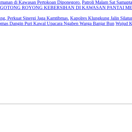
Patroli Malam Sat Samapta
Kapolres Klungkung Jalin Silatu
Wujud Ke