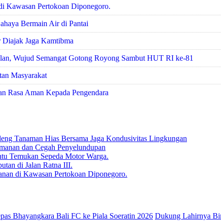
 di Kawasan Pertokoan Diponegoro.
ahaya Bermain Air di Pantai
r Diajak Jaga Kamtibma
Jalan, Wujud Semangat Gotong Royong Sambut HUT RI ke-81
tan Masyarakat
ikan Rasa Aman Kepada Pengendara
deng Tanaman Hias Bersama Jaga Kondusivitas Lingkungan
 Keamanan dan Cegah Penyelundupan
antu Temukan Sepeda Motor Warga.
tan di Jalan Ratna III.
anan di Kawasan Pertokoan Diponegoro.
Dukung Lahirnya Bi