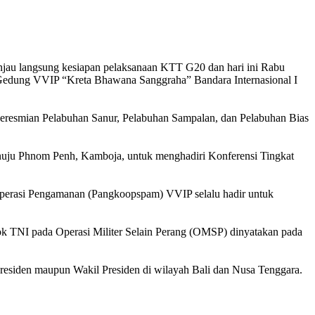
au langsung kesiapan pelaksanaan KTT G20 dan hari ini Rabu
Gedung VVIP “Kreta Bhawana Sanggraha” Bandara Internasional I
peresmian Pelabuhan Sanur, Pelabuhan Sampalan, dan Pelabuhan Bias
enuju Phnom Penh, Kamboja, untuk menghadiri Konferensi Tingkat
perasi Pengamanan (Pangkoopspam) VVIP selalu hadir untuk
k TNI pada Operasi Militer Selain Perang (OMSP) dinyatakan pada
siden maupun Wakil Presiden di wilayah Bali dan Nusa Tenggara.