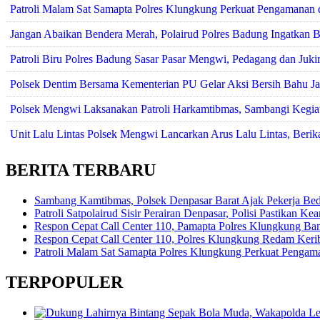
Patroli Malam Sat Samapta Polres Klungkung Perkuat Pengamanan
Jangan Abaikan Bendera Merah, Polairud Polres Badung Ingatkan B
Patroli Biru Polres Badung Sasar Pasar Mengwi, Pedagang dan Juki
Polsek Dentim Bersama Kementerian PU Gelar Aksi Bersih Bahu 
Polsek Mengwi Laksanakan Patroli Harkamtibmas, Sambangi Kegia
Unit Lalu Lintas Polsek Mengwi Lancarkan Arus Lalu Lintas, Ber
BERITA TERBARU
Sambang Kamtibmas, Polsek Denpasar Barat Ajak Pekerja Be
Patroli Satpolairud Sisir Perairan Denpasar, Polisi Pastikan
Respon Cepat Call Center 110, Pamapta Polres Klungkung B
Respon Cepat Call Center 110, Polres Klungkung Redam Keribu
Patroli Malam Sat Samapta Polres Klungkung Perkuat Pengam
TERPOPULER