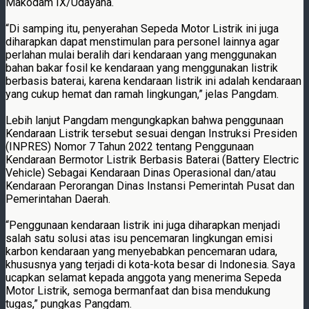
Makodam IX/Udayana.
“Di samping itu, penyerahan Sepeda Motor Listrik ini juga
diharapkan dapat menstimulan para personel lainnya agar
perlahan mulai beralih dari kendaraan yang menggunakan
bahan bakar fosil ke kendaraan yang menggunakan listrik
berbasis baterai, karena kendaraan listrik ini adalah kendaraan
yang cukup hemat dan ramah lingkungan,” jelas Pangdam.
Lebih lanjut Pangdam mengungkapkan bahwa penggunaan
Kendaraan Listrik tersebut sesuai dengan Instruksi Presiden
(INPRES) Nomor 7 Tahun 2022 tentang Penggunaan
Kendaraan Bermotor Listrik Berbasis Baterai (Battery Electric
Vehicle) Sebagai Kendaraan Dinas Operasional dan/atau
Kendaraan Perorangan Dinas Instansi Pemerintah Pusat dan
Pemerintahan Daerah.
“Penggunaan kendaraan listrik ini juga diharapkan menjadi
salah satu solusi atas isu pencemaran lingkungan emisi
karbon kendaraan yang menyebabkan pencemaran udara,
khususnya yang terjadi di kota-kota besar di Indonesia. Saya
ucapkan selamat kepada anggota yang menerima Sepeda
Motor Listrik, semoga bermanfaat dan bisa mendukung
tugas,” pungkas Pangdam.