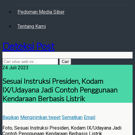
Pedoman Media Siber
Tentang Kami
Deteksi Post
24 Juli 2023
Sesuai Instruksi Presiden, Kodam
IX/Udayana Jadi Contoh Penggunaan
Kendaraan Berbasis Listrik
Bagikan
Mengirimkan tweet
Sematkan
Email
Foto; Sesuai Instruksi Presiden, Kodam IX/Udayana Jadi
Contoh Penggunaan Kendaraan Berbasis Listrik