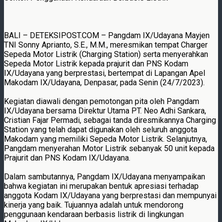
BALI – DETEKSIPOST.COM – Pangdam IX/Udayana Mayjen
TNI Sonny Aprianto, S.E., M.M., meresmikan tempat Charger
Sepeda Motor Listrik (Charging Station) serta menyerahkan
Sepeda Motor Listrik kepada prajurit dan PNS Kodam
IX/Udayana yang berprestasi, bertempat di Lapangan Apel
Makodam IX/Udayana, Denpasar, pada Senin (24/7/2023).
Kegiatan diawali dengan pemotongan pita oleh Pangdam
IX/Udayana bersama Direktur Utama PT. Neo Adhi Sankara,
Cristian Fajar Permadi, sebagai tanda diresmikannya Charging
Station yang telah dapat digunakan oleh seluruh anggota
Makodam yang memiliki Sepeda Motor Listrik. Selanjutnya,
Pangdam menyerahan Motor Listrik sebanyak 50 unit kepada
Prajurit dan PNS Kodam IX/Udayana.
Dalam sambutannya, Pangdam IX/Udayana menyampaikan
bahwa kegiatan ini merupakan bentuk apresiasi terhadap
anggota Kodam IX/Udayana yang berprestasi dan mempunyai
kinerja yang baik. Tujuannya adalah untuk mendorong
penggunaan kendaraan berbasis listrik di lingkungan