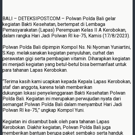
BALI – DETEKSIPOST.COM – Polwan Polda Bali gelar
kegiatan Bakti Kesehatan, bertempat di Lembaga
Pemasyarakatan (Lapas) Perempuan Kelas II A Kerobokan,
dalam rangka Hari Jadi Polwan RI ke-75, Kamis (17/8/2023).
Polwan Polda Bali dipimpin Kompol Ns. Ni Nyoman Yuniartini,
S.Kep. melaksanakan kegiatan penyuluhan, curhat dan
perawatan gigi serta pembagian vitamin. Diharapkan kegiatan
ini menjadi kegiatan yang betul-betul bisa bermanfaat untuk
para tahanan Lapas Kerobokan.
“Terima kasih kami ucapkan kepada Kepala Lapas Kerobokan,
staf dan anggota, karena telah memberikan
dukungan lokasi penyelenggaraan Bakti Kesehatan Polwan
Polda Bali. Kegiatan ini merupakan perwujudan nyata dari
semangat Polwan Polda Bali dalam menyambut Hari Jadi
Polwan RI ke-75,” ungkap Kompol Yuni.
Kegiatan ini disambut baik oleh para tahanan Lapas
Kerobokan. Diakhir kegiatan, Polwan Polda Bali juga
memberikan bantuan berupa paket sembako serta handuk