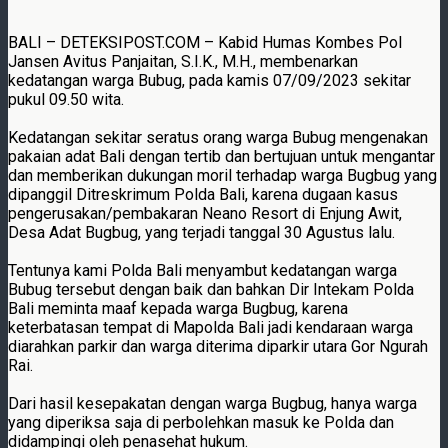
BALI – DETEKSIPOST.COM – Kabid Humas Kombes Pol
Jansen Avitus Panjaitan, S.I.K., M.H., membenarkan
kedatangan warga Bubug, pada kamis 07/09/2023 sekitar
pukul 09.50 wita.
Kedatangan sekitar seratus orang warga Bubug mengenakan
pakaian adat Bali dengan tertib dan bertujuan untuk mengantar
dan memberikan dukungan moril terhadap warga Bugbug yang
dipanggil Ditreskrimum Polda Bali, karena dugaan kasus
pengerusakan/pembakaran Neano Resort di Enjung Awit,
Desa Adat Bugbug, yang terjadi tanggal 30 Agustus lalu.
Tentunya kami Polda Bali menyambut kedatangan warga
Bubug tersebut dengan baik dan bahkan Dir Intekam Polda
Bali meminta maaf kepada warga Bugbug, karena
keterbatasan tempat di Mapolda Bali jadi kendaraan warga
diarahkan parkir dan warga diterima diparkir utara Gor Ngurah
Rai.
Dari hasil kesepakatan dengan warga Bugbug, hanya warga
yang diperiksa saja di perbolehkan masuk ke Polda dan
didampingi oleh penasehat hukum.