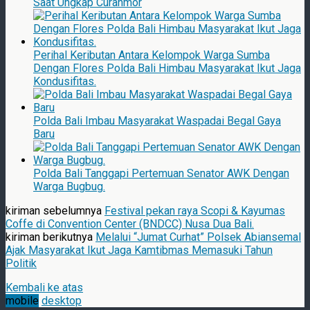
Saat Ungkap Curanmor
Perihal Keributan Antara Kelompok Warga Sumba
Dengan Flores Polda Bali Himbau Masyarakat Ikut Jaga
Kondusifitas.
Polda Bali Imbau Masyarakat Waspadai Begal Gaya
Baru
Polda Bali Tanggapi Pertemuan Senator AWK Dengan
Warga Bugbug.
kiriman sebelumnya
Festival pekan raya Scopi & Kayumas
Coffe di Convention Center (BNDCC) Nusa Dua Bali.
kiriman berikutnya
Melalui “Jumat Curhat” Polsek Abiansemal
Ajak Masyarakat Ikut Jaga Kamtibmas Memasuki Tahun
Politik
Kembali ke atas
mobile
desktop