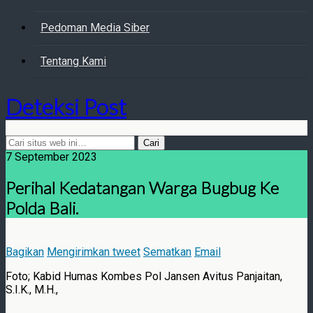
Pedoman Media Siber
Tentang Kami
Deteksi Post
7 September 2023
Perihal Kedatangan Warga Bugbug Ke
Polda Bali.
Bagikan
Mengirimkan tweet
Sematkan
Email
Foto; Kabid Humas Kombes Pol Jansen Avitus Panjaitan,
S.I.K., M.H.,