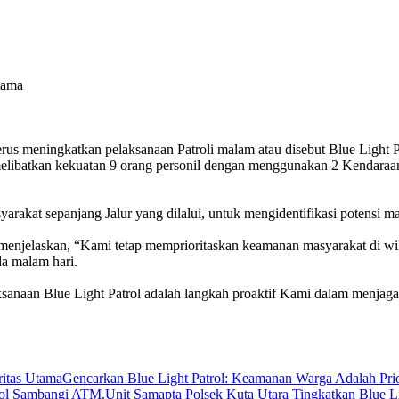
tama
eningkatkan pelaksanaan Patroli malam atau disebut Blue Light Pat
libatkan kekuatan 9 orang personil dengan menggunakan 2 Kendaraan m
syarakat sepanjang Jalur yang dilalui, untuk mengidentifikasi potensi m
njelaskan, “Kami tetap memprioritaskan keamanan masyarakat di wila
a malam hari.
aksanaan Blue Light Patrol adalah langkah proaktif Kami dalam menj
Gencarkan Blue Light Patrol: Keamanan Warga Adalah Pri
Unit Samapta Polsek Kuta Utara Tingkatkan Blue 