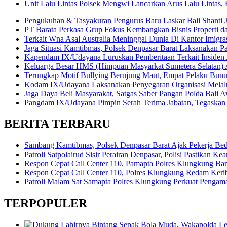
Unit Lalu Lintas Polsek Mengwi Lancarkan Arus Lalu Lintas
Pengukuhan & Tasyakuran Pengurus Baru Laskar Bali Shanti 
PT Barata Perkasa Grup Fokus Kembangkan Bisnis Properti 
Terkait Wna Asal Australia Meninggal Dunia Di Kantor Imigrasi
Jaga Situasi Kamtibmas, Polsek Denpasar Barat Laksanakan Pa
Kapendam IX/Udayana Luruskan Pemberitaan Terkait Insiden
Keluarga Besar HMS (Himpuan Masyarkat Sumetera Selatan
Terungkap Motif Bullying Berujung Maut, Empat Pelaku Bun
Kodam IX/Udayana Laksanakan Penyegaran Organisasi Melalui
Jaga Daya Beli Masyarakat, Satgas Saber Pangan Polda Bali A
Pangdam IX/Udayana Pimpin Serah Terima Jabatan, Tegaskan 
BERITA TERBARU
Sambang Kamtibmas, Polsek Denpasar Barat Ajak Pekerja Be
Patroli Satpolairud Sisir Perairan Denpasar, Polisi Pastikan
Respon Cepat Call Center 110, Pamapta Polres Klungkung B
Respon Cepat Call Center 110, Polres Klungkung Redam Keribu
Patroli Malam Sat Samapta Polres Klungkung Perkuat Pengam
TERPOPULER