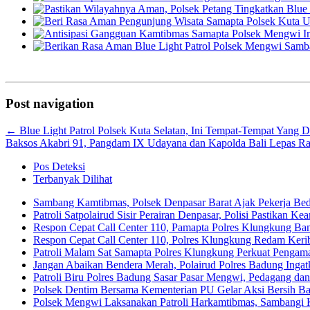
Post navigation
←
Blue Light Patrol Polsek Kuta Selatan, Ini Tempat-Tempat Yang Di
Baksos Akabri 91, Pangdam IX Udayana dan Kapolda Bali Lepas 
Pos Deteksi
Terbanyak Dilihat
Sambang Kamtibmas, Polsek Denpasar Barat Ajak Pekerja Be
Patroli Satpolairud Sisir Perairan Denpasar, Polisi Pastikan
Respon Cepat Call Center 110, Pamapta Polres Klungkung B
Respon Cepat Call Center 110, Polres Klungkung Redam Keribu
Patroli Malam Sat Samapta Polres Klungkung Perkuat Pengam
Jangan Abaikan Bendera Merah, Polairud Polres Badung Ingat
Patroli Biru Polres Badung Sasar Pasar Mengwi, Pedagang dan
Polsek Dentim Bersama Kementerian PU Gelar Aksi Bersih 
Polsek Mengwi Laksanakan Patroli Harkamtibmas, Sambangi 