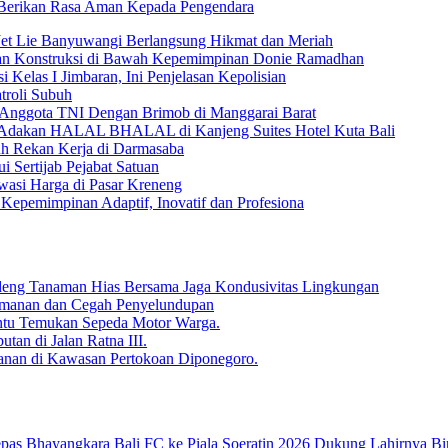
, Berikan Rasa Aman Kepada Pengendara
Jet Lie Banyuwangi Berlangsung Hikmat dan Meriah
dan Konstruksi di Bawah Kepemimpinan Donie Ramadhan
 Kelas I Jimbaran, Ini Penjelasan Kepolisian
troli Subuh
 Anggota TNI Dengan Brimob di Manggarai Barat
) Adakan HALAL BHALAL di Kanjeng Suites Hotel Kuta Bali
uh Rekan Kerja di Darmasaba
 Sertijab Pejabat Satuan
wasi Harga di Pasar Kreneng
Kepemimpinan Adaptif, Inovatif dan Profesiona
deng Tanaman Hias Bersama Jaga Kondusivitas Lingkungan
 Keamanan dan Cegah Penyelundupan
antu Temukan Sepeda Motor Warga.
tan di Jalan Ratna III.
anan di Kawasan Pertokoan Diponegoro.
Dukung Lahirnya Bi