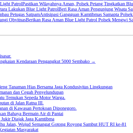
Pastikan Wilayahnya Aman, Polsek Petang Tingkatkan Blue
Beri Rasa Aman Pengunjung Wisata Sam
Antisipasi Gangguan Kamtibmas Samapta Polse
Berikan Rasa Aman Blue Light Patrol Polsek Mengwi S
sasar.
Rangkaian Kendaraan Pengangkut 5000 Sembako
→
deng Tanaman Hias Bersama Jaga Kondusivitas Lingkungan
 Keamanan dan Cegah Penyelundupan
antu Temukan Sepeda Motor Warga.
tan di Jalan Ratna III.
anan di Kawasan Pertokoan Diponegoro.
kan Bahaya Bermain Air di Pantai
 Jukir Diajak Jaga Kamtibma
Bahu Jalan, Wujud Semangat Gotong Royong Sambut HUT RI ke-81
Kegiatan Masyarakat