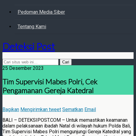
Pedoman Media Siber
Tentang Kami
Deteksi Post
25 Desember 2023
Tim Supervisi Mabes Polri, Cek
Pengamanan Gereja Katedral
Bagikan
Mengirimkan tweet
Sematkan
Email
BALI – DETEKSIPOST.COM – Untuk memastikan keamanan
dalam pelaksanaan ibadah Natal di wilayah hukum Polda Bali,
Tim Supervisi Mabes Polri mengunjungi Gereja Katedral yang