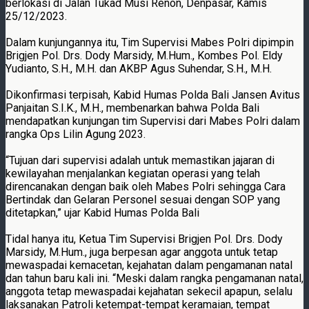
berlokasi di Jalan Tukad Musi Renon, Denpasar, Kamis
25/12/2023.
Dalam kunjungannya itu, Tim Supervisi Mabes Polri dipimpin
Brigjen Pol. Drs. Dody Marsidy, M.Hum., Kombes Pol. Eldy
Yudianto, S.H., M.H. dan AKBP Agus Suhendar, S.H., M.H.
Dikonfirmasi terpisah, Kabid Humas Polda Bali Jansen Avitus
Panjaitan S.I.K., M.H., membenarkan bahwa Polda Bali
mendapatkan kunjungan tim Supervisi dari Mabes Polri dalam
rangka Ops Lilin Agung 2023.
“Tujuan dari supervisi adalah untuk memastikan jajaran di
kewilayahan menjalankan kegiatan operasi yang telah
direncanakan dengan baik oleh Mabes Polri sehingga Cara
Bertindak dan Gelaran Personel sesuai dengan SOP yang
ditetapkan,” ujar Kabid Humas Polda Bali
Tidal hanya itu, Ketua Tim Supervisi Brigjen Pol. Drs. Dody
Marsidy, M.Hum., juga berpesan agar anggota untuk tetap
mewaspadai kemacetan, kejahatan dalam pengamanan natal
dan tahun baru kali ini. “Meski dalam rangka pengamanan natal,
anggota tetap mewaspadai kejahatan sekecil apapun, selalu
laksanakan Patroli ketempat-tempat keramaian, tempat