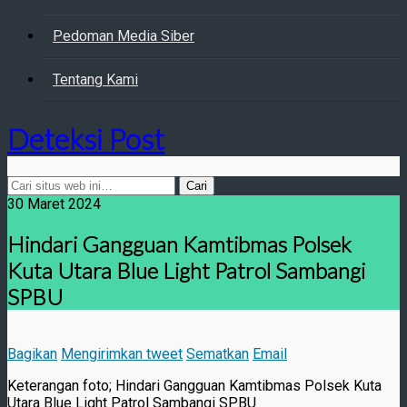
Pedoman Media Siber
Tentang Kami
Deteksi Post
30 Maret 2024
Hindari Gangguan Kamtibmas Polsek
Kuta Utara Blue Light Patrol Sambangi
SPBU
Bagikan
Mengirimkan tweet
Sematkan
Email
Keterangan foto; Hindari Gangguan Kamtibmas Polsek Kuta
Utara Blue Light Patrol Sambangi SPBU