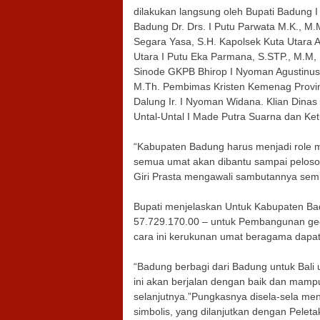
dilakukan langsung oleh Bupati Badung I
Badung Dr. Drs. I Putu Parwata M.K., M
Segara Yasa, S.H. Kapolsek Kuta Utara
Utara I Putu Eka Parmana, S.STP., M.M, 
Sinode GKPB Bhirop I Nyoman Agustinus,M
M.Th. Pembimas Kristen Kemenag Provins
Dalung Ir. I Nyoman Widana. Klian Dinas
Untal-Untal I Made Putra Suarna dan K
“Kabupaten Badung harus menjadi role 
semua umat akan dibantu sampai pelosok
Giri Prasta mengawali sambutannya semb
Bupati menjelaskan Untuk Kabupaten Ba
57.729.170.00 – untuk Pembangunan g
cara ini kerukunan umat beragama dapat 
“Badung berbagi dari Badung untuk Ba
ini akan berjalan dengan baik dan mamp
selanjutnya.”Pungkasnya disela-sela me
simbolis, yang dilanjutkan dengan Pel