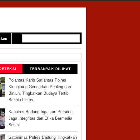
ikan
DETEKSI
TERBANYAK DILIHAT
Polantas Karib Satlantas Polres
Klungkung Gencarkan Penling dan
Binluh, Tingkatkan Budaya Tertib
Berlalu Lintas.
Kapolres Badung Ingatkan Personel
Jaga Integritas dan Etika Bermedia
Sosial
Satbinmas Polres Badung Tingkatkan