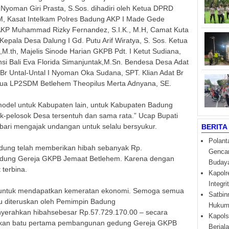
 Nyoman Giri Prasta, S.Sos. dihadiri oleh Ketua DPRD
.M, Kasat Intelkam Polres Badung AKP I Made Gede
 AKP Muhammad Rizky Fernandez, S.I.K., M.H, Camat Kuta
Kepala Desa Dalung I Gd. Putu Arif Wiratya, S. Sos. Ketua
.th, Majelis Sinode Harian GKPB Pdt. I Ketut Sudiana,
i Bali Eva Florida Simanjuntak,M.Sn. Bendesa Desa Adat
 Br Untal-Untal I Nyoman Oka Sudana, SPT. Klian Adat Br
etua LP2SDM Betlehem Theopilus Merta Adnyana, SE.
model untuk Kabupaten lain, untuk Kabupaten Badung
-pelosok Desa tersentuh dan sama rata.” Ucap Bupati
ari mengajak undangan untuk selalu bersyukur.
BERITA
Polant
dung telah memberikan hibah sebanyak Rp.
Gencar
edung Gereja GKPB Jemaat Betlehem. Karena dengan
Budaya 
terbina.
Kapolr
Integr
li untuk mendapatkan kemeratan ekonomi. Semoga semua
Satbin
u diteruskan oleh Pemimpin Badung
Hukum 
nyerahkan hibahsebesar Rp.57.729.170.00 – secara
Kapols
etakan batu pertama pembangunan gedung Gereja GKPB
Berjal