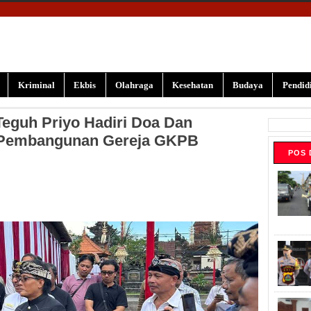
Kriminal
Ekbis
Olahraga
Kesehatan
Budaya
Pendid
eguh Priyo Hadiri Doa Dan
a Pembangunan Gereja GKPB
POS 