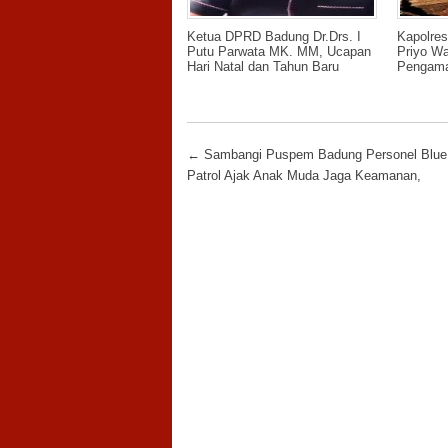
Ketua DPRD Badung Dr.Drs. I
Kapolre
Putu Parwata MK. MM, Ucapan
Priyo W
Hari Natal dan Tahun Baru
Pengama
Post navigation
←
Sambangi Puspem Badung Personel Blue 
Patrol Ajak Anak Muda Jaga Keamanan,