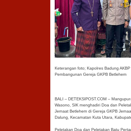
Keterangan foto; Kapolres Badung AKBP 
Pembangunan Gereja GKPB Betlehem
BALI – DETEKSIPOST.COM – Mangupura –
Wasono, SIK menghadiri Doa dan Pele
Jemaat Betlehem di Gereja GKPB Jemaat 
Dalung, Kecamatan Kuta Utara, Kabupaten
Peletakan Doa dan Peletakan Batu Pe