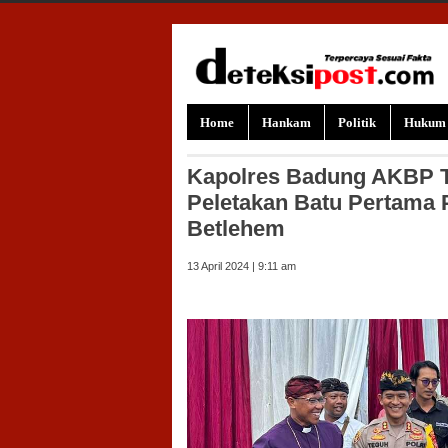
Skip to content
Home
Hankam
Politik
Hukum
Kapolres Badung AKBP T
Peletakan Batu Pertam
Betlehem
13 April 2024 | 9:11 am