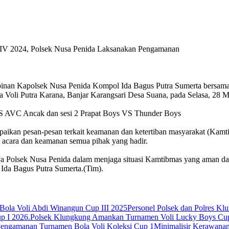
p IV 2024, Polsek Nusa Penida Laksanakan Pengamanan
n Kapolsek Nusa Penida Kompol Ida Bagus Putra Sumerta bersama 
 Voli Putra Karana, Banjar Karangsari Desa Suana, pada Selasa, 28 
VS AVC Ancak dan sesi 2 Prapat Boys VS Thunder Boys
ikan pesan-pesan terkait keamanan dan ketertiban masyarakat (Kamti
n acara dan keamanan semua pihak yang hadir.
aya Polsek Nusa Penida dalam menjaga situasi Kamtibmas yang aman d
 Ida Bagus Putra Sumerta.(Tim).
Personel Polsek dan Polres K
Polsek Klungkung Amankan Turnamen Voli Lucky Boys Cup
Minimalisir Kerawana