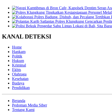
KANAL DETEKSI
Home
Hankam
Politik
Hukum
Kriminal
Ekbis
Olahraga
Kesehatan
Budaya
Pendidikan
Beranda
Pedoman Media Siber
Tentang Kami