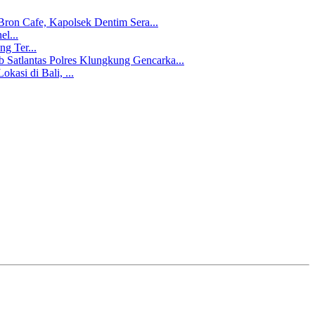
ron Cafe, Kapolsek Dentim Sera...
l...
g Ter...
b Satlantas Polres Klungkung Gencarka...
kasi di Bali, ...