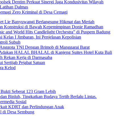
lsek Dentim Perkuat Sinergi Jaga Kondusivitas Wilayah
 Latihan Dalmas
emagi Zero Kriminal di Desa Cemagi
Jet Lie Banyuwangi Berlangsung Hikmat dan Meriah
dan Konstruksi di Bawah Kepemimpinan Donie Ramadhan
c and World Hits Candlelight Orchestra” di Puspem Badung
 Kelas I Jimbaran, Ini Penjelasan Kepolisian
troli Subuh
 Anggota TNI Dengan Brimob di Manggarai Barat
) Adakan HALAL BHALAL di Kanjeng Suites Hotel Kuta Bali
uh Rekan Kerja di Darmasaba
 Sertijab Pejabat Satuan
ra Kelod
g Bukti Seberat 123 Gram Lebih
dan Binluh, Tingkatkan Budaya Tertib Berlalu Lintas.
Bermedia Sosial
rkait KDRT dan Perlindungan Anak
al di Desa Sembung