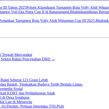
Polsek Klungkung Turnamen Bola Volly Abdi Winan
Bhabinkamtibmas Bersam
Bhabink
di Tengah Masyarakat
as Sektor Bahas Pencegahan DBD
→
g Bukti Seberat 123 Gram Lebih
dan Binluh, Tingkatkan Budaya Tertib Berlalu Lintas.
Bermedia Sosial
rkait KDRT dan Perlindungan Anak
al di Desa Sembung
kir Liar di Mengwita
01/Dentim, Perkuat Sinergitas TNI-Polri