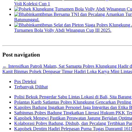
Voli Koleksi Cup 1
Batununggul.
Turnamen Bola Volly Abdi Winangun Cup III 2025.
Post navigation
←
Intensifkan Patroli Malam, Sat Samapta Polres Klungkung Hadir 
Kanit Binmas Polsek Denpasar Timur Hadiri Loka Karya Mini Lint
Pos Deteksi
Terbanyak Dilihat
Polisi Bekuk Pengedar Sabu Lintas Lokasi di Bali, Sita Baran
Polantas Karib Satlantas Polres Klungkung Gencarkan Penling 
Kapolres Badung Ingatkan Personel Jaga Integritas dan Etika 
Satbinmas Polres Badung Tingkatkan Literasi Hukum PKK Te
Kapolsek Mengwi Pastikan Perawatan Jagung Berjalan Optim
Kolaborasi Polres Badung, Dishub, dan Pecalang Tertibkan Par
Kapolsek Dentim Hadiri Pelepasan Purna Tugas Danramil 1611-