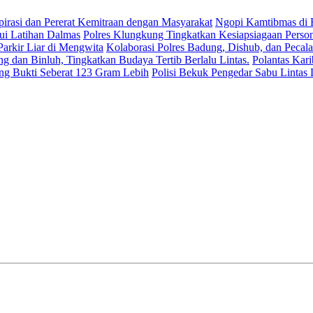
Ngopi Kamtibmas di B
Polres Klungkung Tingkatkan Kesiapsiagaan Persone
Kolaborasi Polres Badung, Dishub, dan Pecalan
Polantas Kari
Polisi Bekuk Pengedar Sabu Lintas Lo