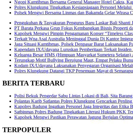
Ngopi Kamtibmas Bersama General Manager Hotel Cakra, Kapo
Polres Klungkung Tingkatkan Kesiapsiagaan Personel Melalui
Polsek Mengwi Bersama Linmas dan Bakamda Gelar Wirasa C
Pengukuhan & Tasyakuran Pengurus Baru Laskar Bali Shanti 
PT Barata Perkasa Grup Fokus Kembangkan Bisnis Properti 
Kapolsek Mengwi Pimpin Pengamanan Konser “Timeless Classi
Terkait Wna Asal Australia Meninggal Dunia Di Kantor Imigrasi
Jaga Situasi Kamtibmas, Polsek Denpasar Barat Laksanakan Pa
Kapendam IX/Udayana Luruskan Pemberitaan Terkait Insiden
Keluarga Besar HMS (Himpuan Masyarkat Sumetera Selatan
Terungkap Motif Bullying Berujung Maut, Empat Pelaku Bun
Kodam IX/Udayana Laksanakan Penyegaran Organisasi Melalui
Polres Klungkung Datangi TKP Penemuan Mayat di Semarapu
BERITA TERBARU
Polisi Bekuk Pengedar Sabu Lintas Lokasi di Bali, Sita Baran
Polantas Karib Satlantas Polres Klungkung Gencarkan Penling 
Kapolres Badung Ingatkan Personel Jaga Integritas dan Etika 
Satbinmas Polres Badung Tingkatkan Literasi Hukum PKK Te
Kapolsek Mengwi Pastikan Perawatan Jagung Berjalan Optim
TERPOPULER