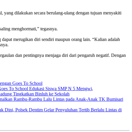
al, yang dilakukan secara berulang-ulang dengan tujuan menyakiti
saling menghormati,” tegasnya.
apat merugikan diri sendiri maupun orang lain. “Kalian adalah
snya.
aulan dan pentingnya menjaga diri dari pengaruh negatif. Dengan
Dengan Goes To School
 Goes To School Edukasi Siswa SMP N 5 Mengwi,
adung Tingkatkan Binluh ke Sekolah
enalkan Rambu-Rambu Lalu Lintas pada Anak-Anak TK Bumisari
k Dini, Polsek Dentim Gelar Penyuluhan Tertib Berlalu Lintas di