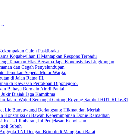
→
Kekompakan Calon Paskibraka
rsama Kogabwilhan II Mantapkan Respons Terpadu
deng Tanaman Hias Bersama Jaga Kondusivitas Lingkungan
 Keamanan dan Cegah Penyelundupan
antu Temukan Sepeda Motor Warga.
tan di Jalan Ratna III.
anan di Kawasan Pertokoan Diponegoro.
kan Bahaya Bermain Air di Pantai
 Jukir Diajak Jaga Kamtibma
Bahu Jalan, Wujud Semangat Gotong Royong Sambut HUT RI ke-81
Jet Lie Banyuwangi Berlangsung Hikmat dan Meriah
dan Konstruksi di Bawah Kepemimpinan Donie Ramadhan
 Kelas I Jimbaran, Ini Penjelasan Kepolisian
troli Subuh
 Anggota TNI Dengan Brimob di Manggarai Barat