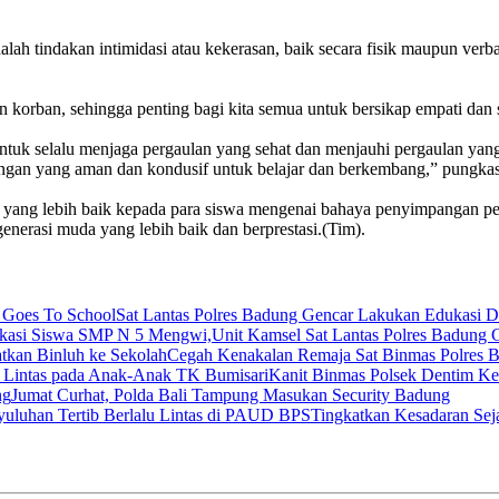
lah tindakan intimidasi atau kekerasan, baik secara fisik maupun verb
 korban, sehingga penting bagi kita semua untuk bersikap empati dan 
uk selalu menjaga pergaulan yang sehat dan menjauhi pergaulan yang d
ungan yang aman dan kondusif untuk belajar dan berkembang,” pungka
yang lebih baik kepada para siswa mengenai bahaya penyimpangan perg
nerasi muda yang lebih baik dan berprestasi.(Tim).
Sat Lantas Polres Badung Gencar Lakukan Edukasi 
Unit Kamsel Sat Lantas Polres Badung
Cegah Kenakalan Remaja Sat Binmas Polres B
Kanit Binmas Polsek Dentim K
Jumat Curhat, Polda Bali Tampung Masukan Security Badung
Tingkatkan Kesadaran Seja