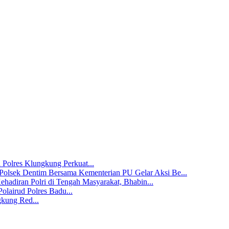
 Polres Klungkung Perkuat...
Polsek Dentim Bersama Kementerian PU Gelar Aksi Be...
hadiran Polri di Tengah Masyarakat, Bhabin...
olairud Polres Badu...
gkung Red...