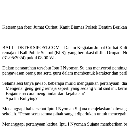
Keterangan foto; Jumat Curhat: Kanit Binmas Polsek Dentim Berika
BALI – DETEKSIPOST.COM – Dalam Kegiatan Jumat Curhat Kali ini
remaja di Bali Public School (BPS), yang berlokasi di Jln. Drupadi 
(31/05/2024) pukul 08.00 Wita.
Dalam pengarahan tersebut Iptu I Nyoman Sujana menyoroti penting
pengawasan orang tua serta guru dalam membentuk karakter dan perila
Selama sesi tanya jawab, beberapa murid mengajukan pertanyaan, dia
– Mengenai geng-geng remaja seperti yang sedang viral saat ini, be
– Bagaimana cara menghindar dari kejahatan?
– Apa itu Bullying?
Menanggapi hal tersebut Iptu I Nyoman Sujana menjelaskan bahwa ge
sekolah. “Peran serta semua pihak sangat diperlukan untuk mencegah
Menanggapi pertanyaan kedua, Iptu I Nyoman Sujana memberikan bebe