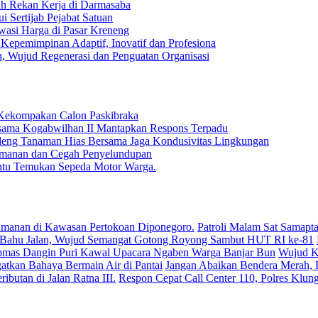
uh Rekan Kerja di Darmasaba
 Sertijab Pejabat Satuan
wasi Harga di Pasar Kreneng
Kepemimpinan Adaptif, Inovatif dan Profesiona
n, Wujud Regenerasi dan Penguatan Organisasi
Kekompakan Calon Paskibraka
rsama Kogabwilhan II Mantapkan Respons Terpadu
deng Tanaman Hias Bersama Jaga Kondusivitas Lingkungan
 Keamanan dan Cegah Penyelundupan
antu Temukan Sepeda Motor Warga.
Patroli Malam Sat Samapta
Wujud Ke
Jangan Abaikan Bendera Merah, P
Respon Cepat Call Center 110, Polres Klun