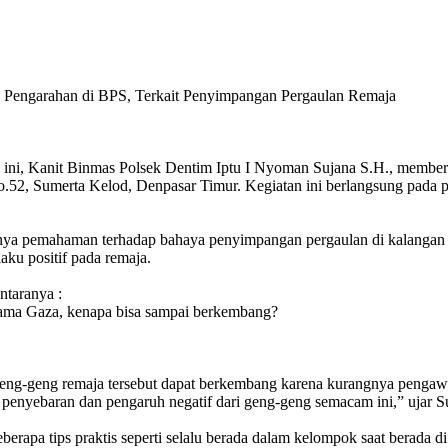
n Pengarahan di BPS, Terkait Penyimpangan Pergaulan Remaja
, Kanit Binmas Polsek Dentim Iptu I Nyoman Sujana S.H., memberi
No.52, Sumerta Kelod, Denpasar Timur. Kegiatan ini berlangsung pada p
nya pemahaman terhadap bahaya penyimpangan pergaulan di kalangan 
ku positif pada remaja.
ntaranya :
rnama Gaza, kenapa bisa sampai berkembang?
ng-geng remaja tersebut dapat berkembang karena kurangnya pengawasa
 penyebaran dan pengaruh negatif dari geng-geng semacam ini,” ujar S
rapa tips praktis seperti selalu berada dalam kelompok saat berada d