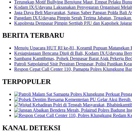
Terungkap Motif Bullying Berujung Maut, Empat Pelaku Bun
Kodam IX/Udayana Laksanakan Penyegaran Organisasi Melalui
Jaga Daya Beli Masyarakat, Satgas Saber Pangan Polda Bali A
Pangdam IX/Udayana Pimpin Serah Terima Jabatan, Tegaskan 
Kapolresta Denpasar Pimpin Sertijab PJU dan Kapolsek Jajara
BERITA TERBARU
Menuju Upacara HUT RI ke-81, Koramil Pupuan Matangkan 
Kesiapsiagaan Bencana Diuji di Bali, Kodam IX/Udayana Be
Sambang Kamtibmas, Polsek Denpasar Barat Ajak Pekerja Be
Patroli Satpolairud Sisir Perairan Denpasar, Polisi Pastikan
Respon Cepat Call Center 110, Pamapta Polres Klungkung B
TERPOPULER
KANAL DETEKSI