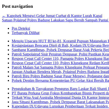
Post navigation
←
Kapolsek Mengwi Gelar Jumat Curhat di Kantor Lurah Kapal
Satuan Polairud Polres Badung Lakukan Sapu Bersih Sampah Pantai
Pos Deteksi
Terbanyak Dilihat
Menuju Upacara HUT RI ke-81, Koramil Pupuan Matangkan 
Kesiapsiagaan Bencana Diuji di Bali, Kodam IX/Udayana Be
Sambang Kamtibmas, Polsek Denpasar Barat Ajak Pekerja Be
Patroli Satpolairud Sisir Perairan Denpasar, Polisi Pastikan
Respon Cepat Call Center 110, Pamapta Polres Klungkung B
Respon Cepat Call Center 110, Polres Klungkung Redam Keribu
Patroli Malam Sat Samapta Polres Klungkung Perkuat Pengam
Jangan Abaikan Bendera Merah, Polairud Polres Badung Ingat
Patroli Biru Polres Badung Sasar Pasar Mengwi, Pedagang dan
Polsek Dentim Bersama Kementerian PU Gelar Aksi Bersih 
Pengukuhan & Tasyakuran Pengurus Baru Laskar Bali Shanti 
PT Barata Perkasa Grup Fokus Kembangkan Bisnis Properti 
Terkait Wna Asal Australia Meninggal Dunia Di Kantor Imigrasi
Jaga Situasi Kamtibmas, Polsek Denpasar Barat Laksanakan Pa
Kapendam IX/Udayana Luruskan Pemberitaan Terkait Insiden