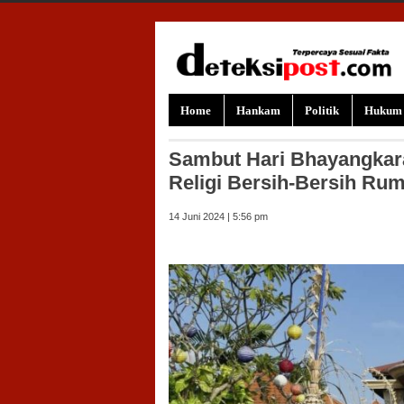
Skip to content
Home
Hankam
Politik
Hukum
Sambut Hari Bhayangkara
Religi Bersih-Bersih Ru
14 Juni 2024 | 5:56 pm