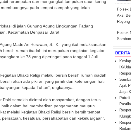
yabit rerumputan dan mengangkat tumpukan daun kering
rta membuangnya pada tempat sampah yang telah
Polsek 
Aksi Be
Royong 
rlokasi di jalan Gunung Agung Lingkungan Padang
an, Kecamatan Denpasar Barat.
Polsek 
Sambang
i Agung Made Ari Herawan, S. IK., yang ikut melaksanakan
ih bersih rumah ibadah ini merupakan rangkaian kegiatan
BERITA
angkara ke 78 yang diperingati pada tanggal 1 Juli
Kesiap
IX/Uda
Respo
egiatan Bhakti Religi melalui bersih bersih rumah ibadah,
Samban
ersih akan ada pikiran yang jernih dan ketenangan hati
Ajak P
mbahyangan kepada Tuhan”, ungkapnya.
Jaga K
Patroli
 Polri semakin dicintai oleh masyarakat, dengan terus
Pasti
n baik dalam hal memberikan pengamanan maupun
Respon
 melalui kegiatan Bhakti Religi bersih bersih tempat
Klungk
as, persatuan, kesatuan, persahabatan dan kekeluargaan”,
Respon
Redam 