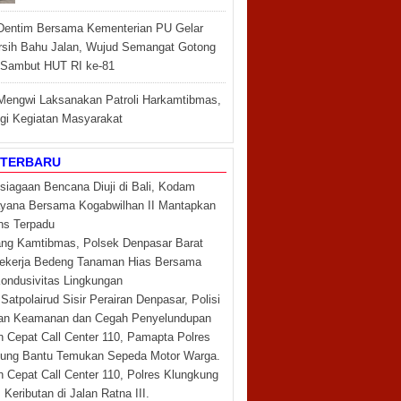
Dentim Bersama Kementerian PU Gelar
rsih Bahu Jalan, Wujud Semangat Gotong
Sambut HUT RI ke-81
Mengwi Laksanakan Patroli Harkamtibmas,
i Kegiatan Masyarakat
 TERBARU
siagaan Bencana Diuji di Bali, Kodam
yana Bersama Kogabwilhan II Mantapkan
ns Terpadu
g Kamtibmas, Polsek Denpasar Barat
ekerja Bedeng Tanaman Hias Bersama
ondusivitas Lingkungan
 Satpolairud Sisir Perairan Denpasar, Polisi
kan Keamanan dan Cegah Penyelundupan
 Cepat Call Center 110, Pamapta Polres
ung Bantu Temukan Sepeda Motor Warga.
 Cepat Call Center 110, Polres Klungkung
Keributan di Jalan Ratna III.