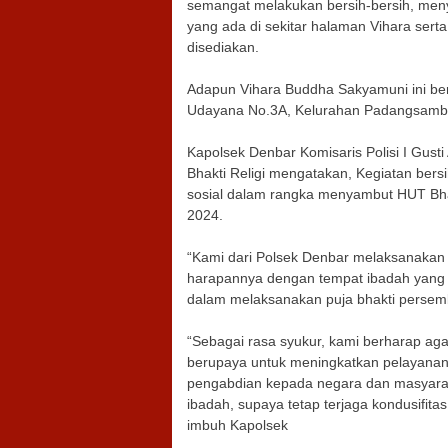
semangat melakukan bersih-bersih, men
yang ada di sekitar halaman Vihara se
disediakan.
Adapun Vihara Buddha Sakyamuni ini be
Udayana No.3A, Kelurahan Padangsambi
Kapolsek Denbar Komisaris Polisi I Gust
Bhakti Religi mengatakan, Kegiatan bers
sosial dalam rangka menyambut HUT Bhay
2024.
“Kami dari Polsek Denbar melaksanakan k
harapannya dengan tempat ibadah yang b
dalam melaksanakan puja bhakti perse
“Sebagai rasa syukur, kami berharap agar
berupaya untuk meningkatkan pelayana
pengabdian kepada negara dan masyarakat
ibadah, supaya tetap terjaga kondusifit
imbuh Kapolsek