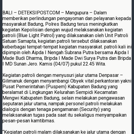
BALI – DETEKSIPOST.COM – Mangupura – Dalam
memberikan perlindungan pengayoman dan pelayanan kepada
masyarakat Badung, Polres Badung terus meningkatkan
kegiatan Kepolisian dengan wujud melaksanakan kegiatan
patroli (Blue Light Patrol) yang dilaksanakan oleh Unit Patroli
Satuan Samapta, kegiatan patroli tersebut dilaksanakan
keberbagai tempat-tempat kegiatan masyarakat. patroli kali ini
dipimpin oleh Aipda I Nengah Subrana Putra bersama Aipda I
Made Budi Dharma, Bripda I Made Dwi Surya Putra dan Bripda
I MD Sunan Jero. Kamis (04/07) pukul 22.45 Wita.
Kegiatan patroli dengan menyusuri jalur utama Denpasar –
Gilimanuk dengan menyambangi Obyek vital perkantoran yakni
Pusat Pemerintahan (Puspem) Kabupaten Badung yang
beralamat di Lingkungan Kelurahan Sempidi Kecamatan
Mengwi Kabupaten Badung, selain melakukan pengawasan
seputaran jalur utama, nampak personel patroli melakukan
dialogis dengan tenaga pengamanan (Security) yang
melaksanakan tugas pada saat itu sekaligus menyampaikan
pesan-pesan kamtibmas.
“Kegiatan patroli malam dilaksanakan ke jalur utama dengan