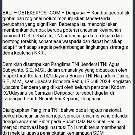
BALI – DETEKSIPOST.COM – Denpasar – Kondisi geopolitik
global dan regional belum menunjukkan tanda-tanda
perubahan yang signifikan. Beberapa isu menonjol akan
memberikan dampak berupa potensi ancaman keamanan
nasional. Oleh sebab itu, TNI sebagai garda terdepan dan
benteng terakhir, senantiasa waspada dan dapat bersikap
adaptif terhadap segala perkembangan lingkungan strategis
demi keutuhan NKRI.
Demikian disampaikan Panglima TNI Jenderal TNI Agus
Subiyanto, S.E., M.Si., dalam amanatnya yang dibacakan oleh
Inspektorat Kodam IX/Udayana Brigjen TNI Harpuddin Daing,
S.E., M.M., saat Upacara Bendera Rabu, 17 Juli 2024. Kegiatan
Upacara Bendera yang diikuti oleh seluruh personel Kodam
IX/Udayana se Garnizun Denpasar tersebut digelar di
Lapangan I Gusti Ngurah Rai Kepaon, Denpasar.
Diungkapkan Panglima TNI, bahwa pada lingkup nasional,
perkembangan ancaman juga semakin dinamis yang ditandai
dengan ancaman Siber pada Pusat Data Nasional. Hal ini
menjadi motivasi bagi institusi TNI untuk terus membenahi
diri melalui upaya peningkatan kemampuan SDM,