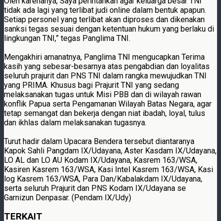
Oleh karenanya, Saya perintahkan agar keluarga besar TNI
tidak ada lagi yang terlibat judi online dalam bentuk apapun.
Setiap personel yang terlibat akan diproses dan dikenakan
sanksi tegas sesuai dengan ketentuan hukum yang berlaku di
lingkungan TNI,” tegas Panglima TNI.
Mengakhiri amanatnya, Panglima TNI mengucapkan Terima
kasih yang sebesar-besarnya atas pengabdian dan loyalitas
seluruh prajurit dan PNS TNI dalam rangka mewujudkan TNI
yang PRIMA. Khusus bagi Prajurit TNI yang sedang
melaksanakan tugas untuk Misi PBB dan di wilayah rawan
konflik Papua serta Pengamanan Wilayah Batas Negara, agar
tetap semangat dan bekerja dengan niat ibadah, loyal, tulus
dan ikhlas dalam melaksanakan tugasnya.
Turut hadir dalam Upacara Bendera tersebut diantaranya
Kapok Sahli Pangdam IX/Udayana, Aster Kasdam IX/Udayana,
LO AL dan LO AU Kodam IX/Udayana, Kasrem 163/WSA,
Kasiren Kasrem 163/WSA, Kasi Intel Kasrem 163/WSA, Kasi
log Kasrem 163/WSA, Para Dan/Kabalakdam IX/Udayana,
serta seluruh Prajurit dan PNS Kodam IX/Udayana se
Garnizun Denpasar. (Pendam IX/Udy)
TERKAIT