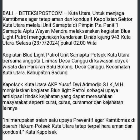
BALI – DETEKSIPOST.COM – Kuta Utara. Untuk menjaga
Kamtibmas agar tetap aman dan kondusif Kepolisian Sektor
Kuta Utara melalui Unit Samapta di Pimpin Ps. Panit 1
Samapta Aiptu Wayan Mendra melaksanakan kegiatan Blue
Light Patrol menggunakan kendaraan Dinas kijang 943 Kuta
Utara. Selasa (23/7/2024) pukul 02.00 Wita
Kegiatan Blue Light Patrol Unit Samapta Polsek Kuta Utara
bersama anggota Linmas Desa Canggu di kawasan obyek
wisata dan Parkiran Batu Bolong, Desa Canggu, Kecamatan
Kuta Utara, Kabupaten Badung.
Kapolsek Kuta Utara AKP Yusuf Dwi Admodjo S.I.K.,M.H
menjelaskan kegiatan Blue light Patrol sebagai upaya
antisipasi tindak kejahatan yang dapat meresahkan
masyarakat seperti curat, curas, curanmor dan kejahatan
lainnya.
“Ini merupakan salah satu upaya Preventif agar Kamtibmas di
daerah Hukum Polsek Kuta Utara tetap terpelihara aman dan
kondusif,” Kata Kapolsek