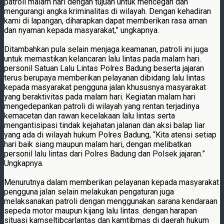
patroli malam hari dengan tujuan untuk mencegah dan
mengurangi angka kriminalitas di wilayah. Dengan kehadiran
kami di lapangan, diharapkan dapat memberikan rasa aman
dan nyaman kepada masyarakat,” ungkapnya.
Ditambahkan pula selain menjaga keamanan, patroli ini juga
untuk memastikan kelancaran lalu lintas pada malam hari.
personil Satuan Lalu Lintas Polres Badung beserta jajaran
terus berupaya memberikan pelayanan dibidang lalu lintas
kepada masyarakat pengguna jalan khususnya masyarakat
yang beraktivitas pada malam hari. Kegiatan malam hari
mengedepankan patroli di wilayah yang rentan terjadinya
kemacetan dan rawan kecelakaan lalu lintas serta
mengantisipasi tindak kejahatan jalanan dan aksi balap liar
yang ada di wilayah hukum Polres Badung, “Kita atensi setiap
hari baik siang maupun malam hari, dengan melibatkan
personil lalu lintas dari Polres Badung dan Polsek jajaran.”
Ungkapnya.
Menurutnya dalam memberikan pelayanan kepada masyarakat
pengguna jalan selain melakukan pengaturan juga
melaksanakan patroli dengan menggunakan sarana kendaraan
sepeda motor maupun kijang lalu lintas. dengan harapan
situasi kamseltibcarlantas dan kamtibmas di daerah hukum