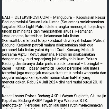
BALI – DETEKSIPOST.COM – Mangupura – Kepolisian Resor
Badung melalui Satuan Lalu Lintas (Satlantas) melaksanakan
kegiatan Blue Light Patrol dalam rangka mencegah terjadinya
tindak kriminalitas dan menciptakan situasi keamanan.
keselamatan, ketertiban. kelancaran lalu lintas
(Kamseltibcarlantas) tetap kondusif di wilayah hukum Polres
Badung. Kegiatan patroli malam dilaksanakan oleh dua
personel lalu lintas yakni Aiptu I Gusti Komang Muliadi
bersama Aiptu I Ketut Suartana. Patroli ini dilaksanakan
dengan menyusuri sepanjang jalur wilayah hukum Polres
Badung diantaranya Jalur pintu masuk terminal – beringkit –
kapal – lukluk – pasar sempidi. Kedua personel lalu lintas
tersebut juga mengajak masyarakat untuk selalu waspada dan
segera melaporkan apabila menemukan hal-hal yang
mencurigakan. Rabu 24 Juli 2024 dini hari mulai pukul 20.10
Wita.
Kasat Lantas Polres Badung AKP I Wayan Sugianta, SH. seijin
Kapolres Badung AKBP Teguh Priyo Wasono, S.I.K.
mengatakan “Personel satuan lalu lintas rutin melaksanakan