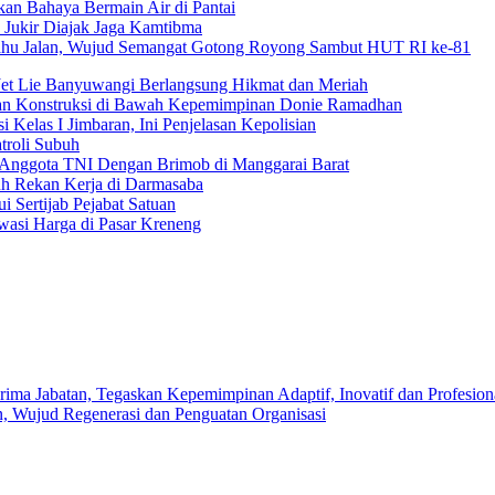
kan Bahaya Bermain Air di Pantai
 Jukir Diajak Jaga Kamtibma
Bahu Jalan, Wujud Semangat Gotong Royong Sambut HUT RI ke-81
Jet Lie Banyuwangi Berlangsung Hikmat dan Meriah
dan Konstruksi di Bawah Kepemimpinan Donie Ramadhan
 Kelas I Jimbaran, Ini Penjelasan Kepolisian
troli Subuh
 Anggota TNI Dengan Brimob di Manggarai Barat
uh Rekan Kerja di Darmasaba
 Sertijab Pejabat Satuan
wasi Harga di Pasar Kreneng
ma Jabatan, Tegaskan Kepemimpinan Adaptif, Inovatif dan Profesion
n, Wujud Regenerasi dan Penguatan Organisasi