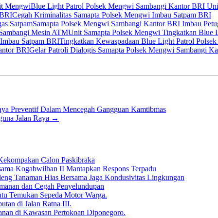
Blue Light Patrol Polsek Mengwi Sambangi Kantor BRI Un
Cegah Kriminalitas Samapta Polsek Mengwi Imbau Satpam BRI
Samapta Polsek Mengwi Sambangi Kantor BRI Imbau Petu
Unit Samapta Polsek Mengwi Tingkatkan Blue 
Tingkatkan Kewaspadaan Blue Light Patrol Pols
Gelar Patroli Dialogis Samapta Polsek Mengwi Sambangi K
paya Preventif Dalam Mencegah Gangguan Kamtibmas
guna Jalan Raya
→
Kekompakan Calon Paskibraka
rsama Kogabwilhan II Mantapkan Respons Terpadu
deng Tanaman Hias Bersama Jaga Kondusivitas Lingkungan
 Keamanan dan Cegah Penyelundupan
antu Temukan Sepeda Motor Warga.
tan di Jalan Ratna III.
anan di Kawasan Pertokoan Diponegoro.