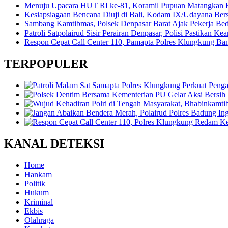
Menuju Upacara HUT RI ke-81, Koramil Pupuan Matangkan 
Kesiapsiagaan Bencana Diuji di Bali, Kodam IX/Udayana Be
Sambang Kamtibmas, Polsek Denpasar Barat Ajak Pekerja Be
Patroli Satpolairud Sisir Perairan Denpasar, Polisi Pastikan
Respon Cepat Call Center 110, Pamapta Polres Klungkung B
TERPOPULER
KANAL DETEKSI
Home
Hankam
Politik
Hukum
Kriminal
Ekbis
Olahraga