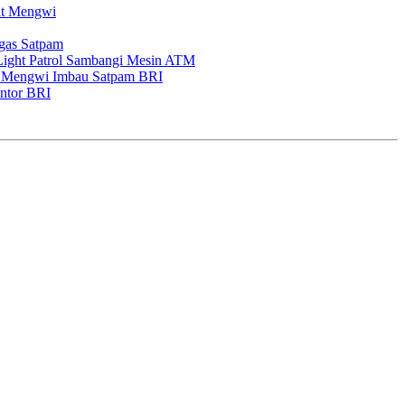
it Mengwi
gas Satpam
Light Patrol Sambangi Mesin ATM
ek Mengwi Imbau Satpam BRI
antor BRI