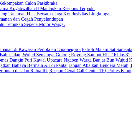
Kekompakan Calon Paskibraka
rsama Kogabwilhan II Mantapkan Respons Terpadu
deng Tanaman Hias Bersama Jaga Kondusivitas Lingkungan
 Keamanan dan Cegah Penyelundupan
antu Temukan Sepeda Motor Warga.
Patroli Malam Sat Samapta
Wujud Ke
Jangan Abaikan Bendera Merah, P
Respon Cepat Call Center 110, Polres Klun