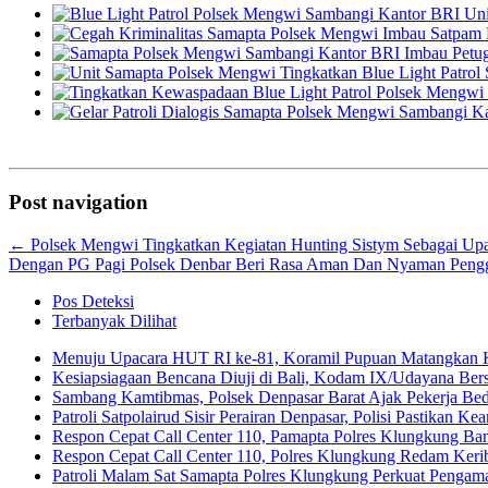
Post navigation
←
Polsek Mengwi Tingkatkan Kegiatan Hunting Sistym Sebagai U
Dengan PG Pagi Polsek Denbar Beri Rasa Aman Dan Nyaman Peng
Pos Deteksi
Terbanyak Dilihat
Menuju Upacara HUT RI ke-81, Koramil Pupuan Matangkan 
Kesiapsiagaan Bencana Diuji di Bali, Kodam IX/Udayana Be
Sambang Kamtibmas, Polsek Denpasar Barat Ajak Pekerja Be
Patroli Satpolairud Sisir Perairan Denpasar, Polisi Pastikan
Respon Cepat Call Center 110, Pamapta Polres Klungkung B
Respon Cepat Call Center 110, Polres Klungkung Redam Keribu
Patroli Malam Sat Samapta Polres Klungkung Perkuat Pengam