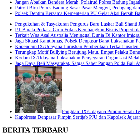
Jangan Abaikan Bendera Merah, Polairud Polres Badung Ingat
Patroli Biru Polres Badung Sasar Pasar Mengwi, Pedagang dan
Polsek Dentim Bersama Kementerian PU Gelar Aksi Bersih 
Pengukuhan & Tasyakuran Pengurus Baru Laskar Bali Shanti 
PT Barata Perkasa Grup Fokus Kembangkan Bisnis Properti 
Terkait Wna Asal Australia Meninggal Dunia Di Kantor Imigrasi
Jaga Situasi Kamtibmas, Polsek Denpasar Barat Laksanakan Pa
Kapendam IX/Udayana Luruskan Pemberitaan Terkait Insiden
Terungkap Motif Bullying Berujung Maut, Empat Pelaku Bun
Kodam IX/Udayana Laksanakan Penyegaran Organisasi Melalui
Jaga Daya Beli Masyarakat, Satgas Saber Pangan Polda Bali A
Pangdam IX/Udayana Pimpin Serah Teri
Kapolresta Denpasar Pimpin Sertijab PJU dan Kapolsek Jajara
BERITA TERBARU