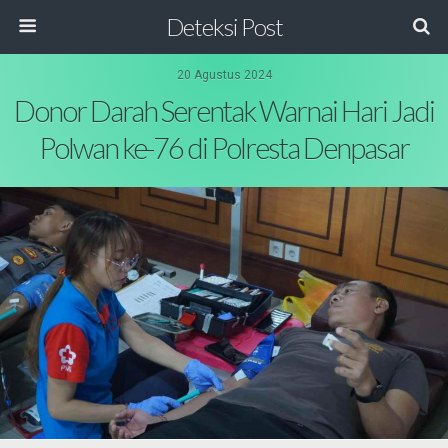
Deteksi Post
20 Agustus 2024
Donor Darah Serentak Warnai Hari Jadi
Polwan ke-76 di Polresta Denpasar