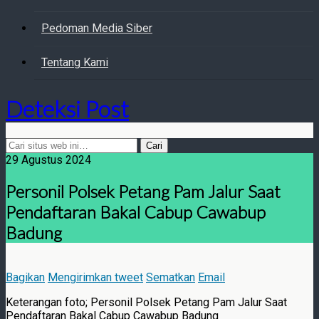
Pedoman Media Siber
Tentang Kami
Deteksi Post
29 Agustus 2024
Personil Polsek Petang Pam Jalur Saat
Pendaftaran Bakal Cabup Cawabup
Badung
Bagikan
Mengirimkan tweet
Sematkan
Email
Keterangan foto; Personil Polsek Petang Pam Jalur Saat
Pendaftaran Bakal Cabup Cawabup Badung