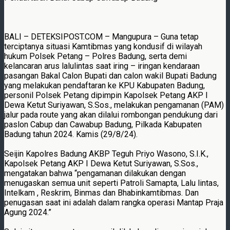
BALI – DETEKSIPOST.COM – Mangupura – Guna tetap
terciptanya situasi Kamtibmas yang kondusif di wilayah
hukum Polsek Petang – Polres Badung, serta demi
kelancaran arus lalulintas saat iring – iringan kendaraan
pasangan Bakal Calon Bupati dan calon wakil Bupati Badung
yang melakukan pendaftaran ke KPU Kabupaten Badung,
personil Polsek Petang dipimpin Kapolsek Petang AKP I
Dewa Ketut Suriyawan, S.Sos., melakukan pengamanan (PAM)
jalur pada route yang akan dilalui rombongan pendukung dari
paslon Cabup dan Cawabup Badung, Pilkada Kabupaten
Badung tahun 2024. Kamis (29/8/24).
Seijin Kapolres Badung AKBP Teguh Priyo Wasono, S.I.K.,
Kapolsek Petang AKP I Dewa Ketut Suriyawan, S.Sos.,
mengatakan bahwa “pengamanan dilakukan dengan
menugaskan semua unit seperti Patroli Samapta, Lalu lintas,
Intelkam , Reskrim, Binmas dan Bhabinkamtibmas. Dan
penugasan saat ini adalah dalam rangka operasi Mantap Praja
Agung 2024.”