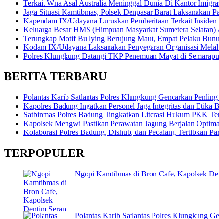
Terkait Wna Asal Australia Meninggal Dunia Di Kantor Imigrasi
Jaga Situasi Kamtibmas, Polsek Denpasar Barat Laksanakan Pa
Kapendam IX/Udayana Luruskan Pemberitaan Terkait Insiden
Keluarga Besar HMS (Himpuan Masyarkat Sumetera Selatan
Terungkap Motif Bullying Berujung Maut, Empat Pelaku Bun
Kodam IX/Udayana Laksanakan Penyegaran Organisasi Melalui
Polres Klungkung Datangi TKP Penemuan Mayat di Semarapu
BERITA TERBARU
Polantas Karib Satlantas Polres Klungkung Gencarkan Penling 
Kapolres Badung Ingatkan Personel Jaga Integritas dan Etika 
Satbinmas Polres Badung Tingkatkan Literasi Hukum PKK Te
Kapolsek Mengwi Pastikan Perawatan Jagung Berjalan Optim
Kolaborasi Polres Badung, Dishub, dan Pecalang Tertibkan Par
TERPOPULER
Ngopi Kamtibmas di Bron Cafe, Kapolsek Den
Polantas Karib Satlantas Polres Klungkung Ge