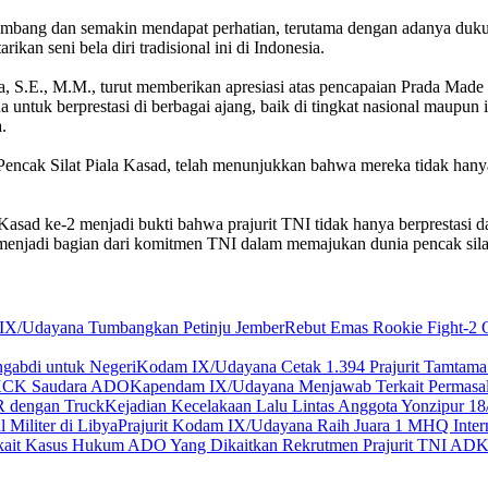
kembang dan semakin mendapat perhatian, terutama dengan adanya dukung
an seni bela diri tradisional ini di Indonesia.
S.E., M.M., turut memberikan apresiasi atas pencapaian Prada Made
 untuk berprestasi di berbagai ajang, baik di tingkat nasional maupun 
.
Pencak Silat Piala Kasad, telah menunjukkan bahwa mereka tidak hany
sad ke-2 menjadi bukti bahwa prajurit TNI tidak hanya berprestasi dala
rta menjadi bagian dari komitmen TNI dalam memajukan dunia pencak sil
Rebut Emas Rookie Fight-2 
Kodam IX/Udayana Cetak 1.394 Prajurit Tamtama
Kapendam IX/Udayana Menjawab Terkait Permas
Kejadian Kecelakaan Lalu Lintas Anggota Yonzipur 
Prajurit Kodam IX/Udayana Raih Juara 1 MHQ Interna
K