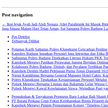
Post navigation
←
Ikut Jejak Ayah Jadi Abdi Negara, Atlet Paralimpik Ini Masuk Bint
Jaga Situasi Malam Hari Tetap Aman, Sat Samapta Polres Badung La
Pos Deteksi
Terbanyak Dilihat
Polantas Karib Satlantas Polres Klungkung Gencarkan Penling 
Kapolres Badung Ingatkan Personel Jaga Integritas dan Etika 
Satbinmas Polres Badung Tingkatkan Literasi Hukum PKK Te
Kapolsek Mengwi Pastikan Perawatan Jagung Berjalan Optim
Kolaborasi Polres Badung, Dishub, dan Pecalang Tertibkan Par
Kapolsek Dentim Hadiri Pelepasan Purna Tugas Danramil 1611-
Ngopi Kamtibmas Bersama General Manager Hotel Cakra, Kapo
Polres Klungkung Tingkatkan Kesiapsiagaan Personel Melalui
Polsek Mengwi Bersama Linmas dan Bakamda Gelar Wirasa C
Polsek Mengwi Kawal Keselamatan Siswa, Wujudkan Pagi ya
Pengukuhan & Tasyakuran Pengurus Baru Laskar Bali Shanti 
PT Barata Perkasa Grup Fokus Kembangkan Bisnis Properti 
Kapolsek Mengwi Pimpin Pengamanan Konser “Timeless Classi