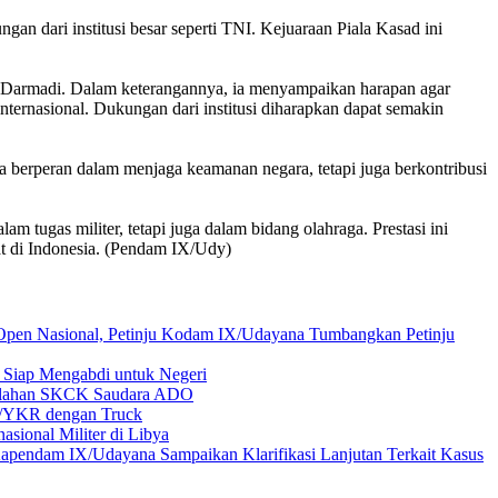
an dari institusi besar seperti TNI. Kejuaraan Piala Kasad ini
 Darmadi. Dalam keterangannya, ia menyampaikan harapan agar
internasional. Dukungan dari institusi diharapkan dapat semakin
a berperan dalam menjaga keamanan negara, tetapi juga berkontribusi
m tugas militer, tetapi juga dalam bidang olahraga. Prestasi ini
at di Indonesia. (Pendam IX/Udy)
Open Nasional, Petinju Kodam IX/Udayana Tumbangkan Petinju
 Siap Mengabdi untuk Negeri
alahan SKCK Saudara ADO
18/YKR dengan Truck
sional Militer di Libya
apendam IX/Udayana Sampaikan Klarifikasi Lanjutan Terkait Kasus