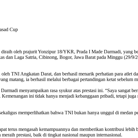
Kasad Cup
 diraih oleh prajurit Yonzipur 18/YKR, Prada I Made Darmadi, yang b
as dan Laga Satria, Cibinong, Bogor, Jawa Barat pada Minggu (29/9
oleh TNI Angkatan Darat, dan berhasil menarik perhatian para atlet dan
ang matang, ia berhasil melalui berbagai pertandingan ketat sebelum me
madi menyampaikan rasa syukur atas prestasi ini. “Saya sangat bersyu
aru. Kemenangan ini tidak hanya menjadi kebanggaan pribadi, tetapi
ya, sekaligus memperlihatkan bahwa TNI bukan hanya unggul di medan pe
at terus mengasah kemampuannya dan memberikan kontribusi lebih besar
 meraih prestasi, baik di tingkat nasional maupun internasional.