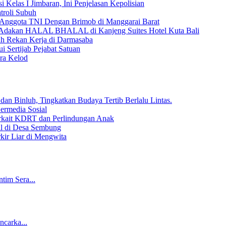
 Kelas I Jimbaran, Ini Penjelasan Kepolisian
troli Subuh
 Anggota TNI Dengan Brimob di Manggarai Barat
) Adakan HALAL BHALAL di Kanjeng Suites Hotel Kuta Bali
uh Rekan Kerja di Darmasaba
 Sertijab Pejabat Satuan
ra Kelod
dan Binluh, Tingkatkan Budaya Tertib Berlalu Lintas.
Bermedia Sosial
rkait KDRT dan Perlindungan Anak
al di Desa Sembung
kir Liar di Mengwita
tim Sera...
ncarka...