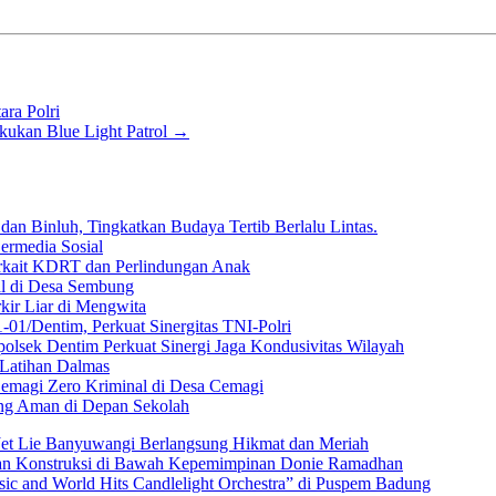
ara Polri
kukan Blue Light Patrol
→
dan Binluh, Tingkatkan Budaya Tertib Berlalu Lintas.
Bermedia Sosial
rkait KDRT dan Perlindungan Anak
al di Desa Sembung
kir Liar di Mengwita
01/Dentim, Perkuat Sinergitas TNI-Polri
lsek Dentim Perkuat Sinergi Jaga Kondusivitas Wilayah
 Latihan Dalmas
emagi Zero Kriminal di Desa Cemagi
ng Aman di Depan Sekolah
Jet Lie Banyuwangi Berlangsung Hikmat dan Meriah
dan Konstruksi di Bawah Kepemimpinan Donie Ramadhan
c and World Hits Candlelight Orchestra” di Puspem Badung