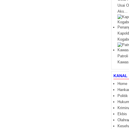
Usai O
Aks...
Kapold
Kogabw
Patrol
Kawas.
KANAL 
Home
Hanka
Politik
Huku
Krimin
Ekbis
Olahra
Keseh