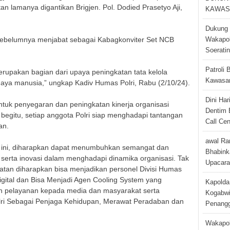
n lamanya digantikan Brigjen. Pol. Dodied Prasetyo Aji,
KAWAS
Dukung 
., sebelumnya menjabat sebagai Kabagkonviter Set NCB
Wakapol
Soerati
Patroli 
erupakan bagian dari upaya peningkatan tata kelola
Kawasan
ya manusia,” ungkap Kadiv Humas Polri, Rabu (2/10/24).
Dini Ha
tuk penyegaran dan peningkatan kinerja organisasi
Dentim 
begitu, setiap anggota Polri siap menghadapi tantangan
Call Cen
an.
awal Ra
b ini, diharapkan dapat menumbuhkan semangat dan
Bhabink
serta inovasi dalam menghadapi dinamika organisasi. Tak
Upacara
atan diharapkan bisa menjadikan personel Divisi Humas
igital dan Bisa Menjadi Agen Cooling System yang
Kapolda
an pelayanan kepada media dan masyarakat serta
Kogabwi
i Sebagai Penjaga Kehidupan, Merawat Peradaban dan
Penangg
Wakapol