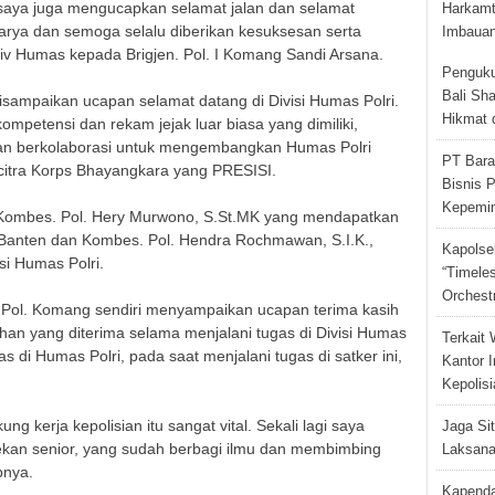
saya juga mengucapkan selamat jalan dan selamat
Harkamt
karya dan semoga selalu diberikan kesuksesan serta
Imbauan
iv Humas kepada Brigjen. Pol. I Komang Sandi Arsana.
Penguku
Bali Sh
isampaikan ucapan selamat datang di Divisi Humas Polri.
Hikmat 
mpetensi dan rekam jejak luar biasa yang dimiliki,
dan berkolaborasi untuk mengembangkan Humas Polri
PT Bara
citra Korps Bhayangkara yang PRESISI.
Bisnis P
Kepemi
as Kombes. Pol. Hery Murwono, S.St.MK yang mendapatkan
 Banten dan Kombes. Pol. Hendra Rochmawan, S.I.K.,
Kapolse
si Humas Polri.
“Timeles
Orchest
 Pol. Komang sendiri menyampaikan ucapan terima kasih
han yang diterima selama menjalani tugas di Divisi Humas
Terkait 
s di Humas Polri, pada saat menjalani tugas di satker ini,
Kantor I
Kepolisi
kerja kepolisian itu sangat vital. Sekali lagi saya
Jaga Si
rekan senior, yang sudah berbagi ilmu dan membimbing
Laksana
pnya.
Kapenda