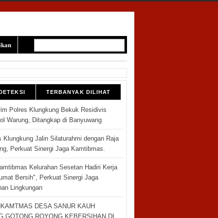
ikan
DETEKSI
TERBANYAK DILIHAT
rim Polres Klungkung Bekuk Residivis
l Warung, Ditangkap di Banyuwang
s Klungkung Jalin Silaturahmi dengan Raja
ng, Perkuat Sinergi Jaga Kamtibmas.
amtibmas Kelurahan Sesetan Hadiri Kerja
umat Bersih", Perkuat Sinergi Jaga
han Lingkungan
NKAMTMAS DESA SANUR KAUH
G GOTONG ROYONG KEBERSIHAN DI