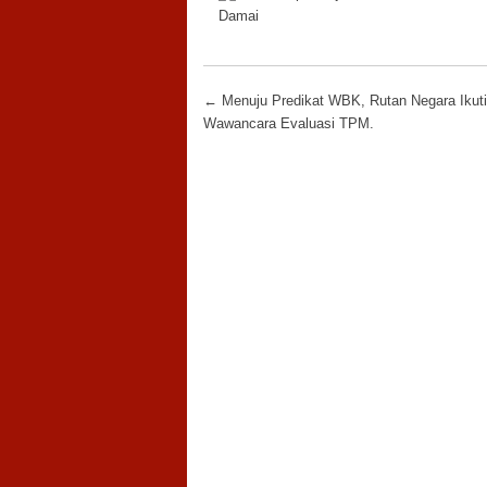
Damai
Post navigation
←
Menuju Predikat WBK, Rutan Negara Ikut
Wawancara Evaluasi TPM.