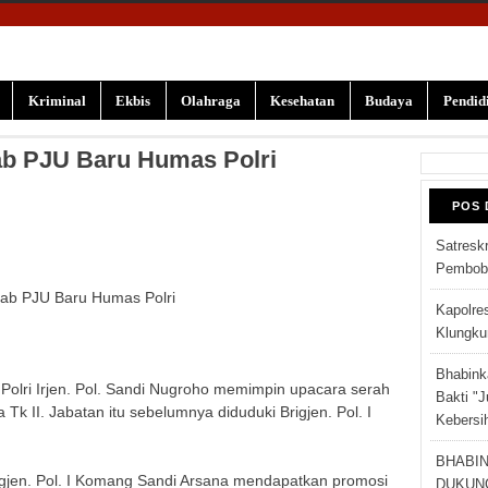
Kriminal
Ekbis
Olahraga
Kesehatan
Budaya
Pendid
jab PJU Baru Humas Polri
POS 
Satresk
Pembobo
ijab PJU Baru Humas Polri
Kapolre
Klungku
Bhabink
Polri Irjen. Pol. Sandi Nugroho memimpin upacara serah
Bakti "J
k II. Jabatan itu sebelumnya diduduki Brigjen. Pol. I
Kebersi
BHABI
rigjen. Pol. I Komang Sandi Arsana mendapatkan promosi
DUKUN