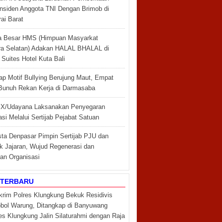
 Insiden Anggota TNI Dengan Brimob di
ai Barat
a Besar HMS (Himpuan Masyarkat
a Selatan) Adakan HALAL BHALAL di
Suites Hotel Kuta Bali
ap Motif Bullying Berujung Maut, Empat
Bunuh Rekan Kerja di Darmasaba
X/Udayana Laksanakan Penyegaran
si Melalui Sertijab Pejabat Satuan
sta Denpasar Pimpin Sertijab PJU dan
k Jajaran, Wujud Regenerasi dan
an Organisasi
 TERBARU
krim Polres Klungkung Bekuk Residivis
ol Warung, Ditangkap di Banyuwang
es Klungkung Jalin Silaturahmi dengan Raja