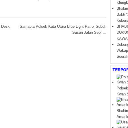
Klungk
Bhabin
Bakti 
Kebers
BHAB
i Desk
Samapta Polsek Kuta Utara Blue Light Patrol Subuh
DUKU
Susuri Jalan Sepi
→
KAWA
Dukung
Wakapo
Soerat
TERPO
Polsek
Kwan S
Bhabin
Amanka