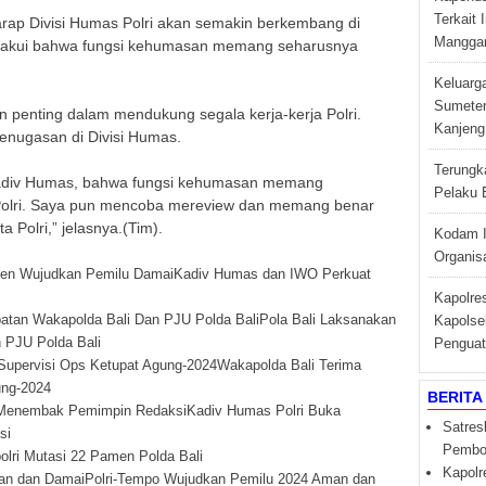
Terkait
harap Divisi Humas Polri akan semakin berkembang di
Manggar
mengakui bahwa fungsi kehumasan memang seharusnya
Keluarg
Sumeter
 penting dalam mendukung segala kerja-kerja Polri.
Kanjeng 
penugasan di Divisi Humas.
Terungk
Kadiv Humas, bahwa fungsi kehumasan memang
Pelaku 
 Polri. Saya pun mencoba mereview dan memang benar
a Polri,” jelasnya.(Tim).
Kodam I
Organisa
Kadiv Humas dan IWO Perkuat
Kapolre
Pola Bali Laksanakan
Kapolse
 PJU Polda Bali
Penguat
Wakapolda Bali Terima
ung-2024
BERITA
Kadiv Humas Polri Buka
Satres
si
Pembob
olri Mutasi 22 Pamen Polda Bali
Kapolr
Polri-Tempo Wujudkan Pemilu 2024 Aman dan