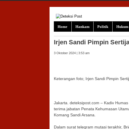
Skip to content
Home
Hankam
Politik
Hukum
Irjen Sandi Pimpin Serti
3 Oktober 2024 | 3:53 am
Keterangan foto; Irjen Sandi Pimpin Sert
Jakarta. deteksipost.com – Kadiv Humas 
terima jabatan Penata Kehumasan Utama T
Komang Sandi Arsana.
Dalam surat telegram mutasi terakhir, B