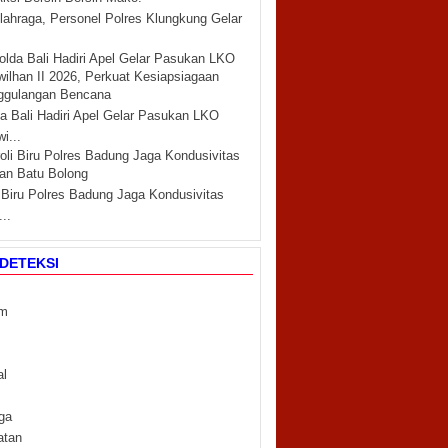
lahraga, Personel Polres Klungkung Gelar
a Bali Hadiri Apel Gelar Pasukan LKO
i...
i Biru Polres Badung Jaga Kondusivitas
..
DETEKSI
m
m
al
ga
atan