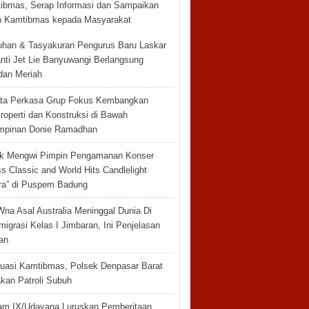
ibmas, Serap Informasi dan Sampaikan
 Kamtibmas kepada Masyarakat
han & Tasyakuran Pengurus Baru Laskar
anti Jet Lie Banyuwangi Berlangsung
dan Meriah
ta Perkasa Grup Fokus Kembangkan
roperti dan Konstruksi di Bawah
mpinan Donie Ramadhan
k Mengwi Pimpin Pengamanan Konser
s Classic and World Hits Candlelight
ra” di Puspem Badung
Wna Asal Australia Meninggal Dunia Di
migrasi Kelas I Jimbaran, Ini Penjelasan
an
tuasi Kamtibmas, Polsek Denpasar Barat
kan Patroli Subuh
m IX/Udayana Luruskan Pemberitaan