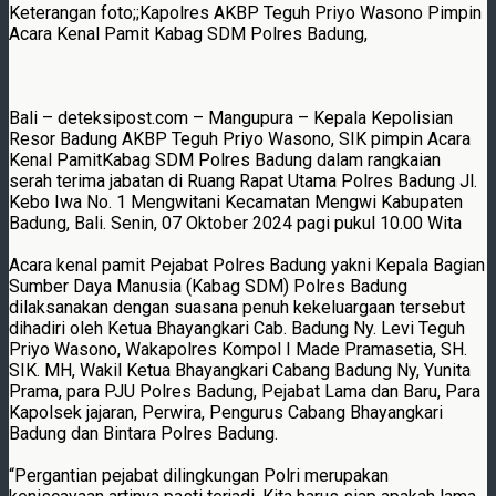
Keterangan foto;;Kapolres AKBP Teguh Priyo Wasono Pimpin
Acara Kenal Pamit Kabag SDM Polres Badung,
Bali – deteksipost.com – Mangupura – Kepala Kepolisian
Resor Badung AKBP Teguh Priyo Wasono, SIK pimpin Acara
Kenal PamitKabag SDM Polres Badung dalam rangkaian
serah terima jabatan di Ruang Rapat Utama Polres Badung Jl.
Kebo Iwa No. 1 Mengwitani Kecamatan Mengwi Kabupaten
Badung, Bali. Senin, 07 Oktober 2024 pagi pukul 10.00 Wita
Acara kenal pamit Pejabat Polres Badung yakni Kepala Bagian
Sumber Daya Manusia (Kabag SDM) Polres Badung
dilaksanakan dengan suasana penuh kekeluargaan tersebut
dihadiri oleh Ketua Bhayangkari Cab. Badung Ny. Levi Teguh
Priyo Wasono, Wakapolres Kompol I Made Pramasetia, SH.
SIK. MH, Wakil Ketua Bhayangkari Cabang Badung Ny, Yunita
Prama, para PJU Polres Badung, Pejabat Lama dan Baru, Para
Kapolsek jajaran, Perwira, Pengurus Cabang Bhayangkari
Badung dan Bintara Polres Badung.
“Pergantian pejabat dilingkungan Polri merupakan