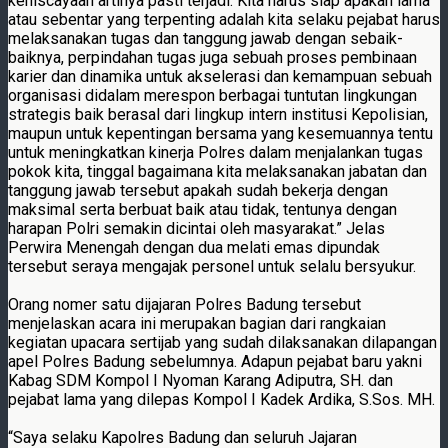
keniscayaan artinya pasti terjadi. Kita harus siap apakah lama
atau sebentar yang terpenting adalah kita selaku pejabat harus
melaksanakan tugas dan tanggung jawab dengan sebaik-
baiknya, perpindahan tugas juga sebuah proses pembinaan
karier dan dinamika untuk akselerasi dan kemampuan sebuah
organisasi didalam merespon berbagai tuntutan lingkungan
strategis baik berasal dari lingkup intern institusi Kepolisian,
maupun untuk kepentingan bersama yang kesemuannya tentu
untuk meningkatkan kinerja Polres dalam menjalankan tugas
pokok kita, tinggal bagaimana kita melaksanakan jabatan dan
tanggung jawab tersebut apakah sudah bekerja dengan
maksimal serta berbuat baik atau tidak, tentunya dengan
harapan Polri semakin dicintai oleh masyarakat.” Jelas
Perwira Menengah dengan dua melati emas dipundak
tersebut seraya mengajak personel untuk selalu bersyukur.
Orang nomer satu dijajaran Polres Badung tersebut
menjelaskan acara ini merupakan bagian dari rangkaian
kegiatan upacara sertijab yang sudah dilaksanakan dilapangan
apel Polres Badung sebelumnya. Adapun pejabat baru yakni
Kabag SDM Kompol I Nyoman Karang Adiputra, SH. dan
pejabat lama yang dilepas Kompol I Kadek Ardika, S.Sos. MH.
“Saya selaku Kapolres Badung dan seluruh Jajaran