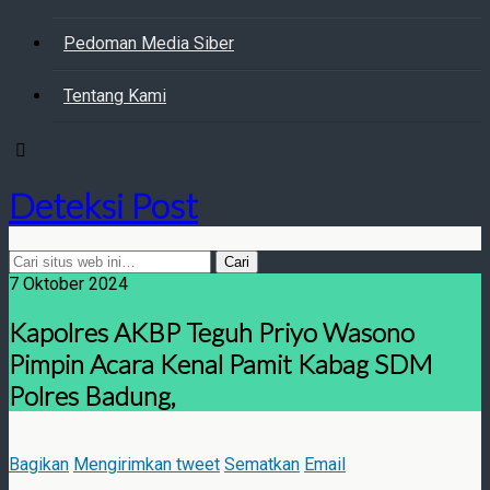
Pedoman Media Siber
Tentang Kami
Deteksi Post
7 Oktober 2024
Kapolres AKBP Teguh Priyo Wasono
Pimpin Acara Kenal Pamit Kabag SDM
Polres Badung,
Bagikan
Mengirimkan tweet
Sematkan
Email