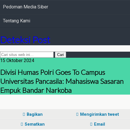
Pedoman Media Siber
Tentang Kami
Deteksi Post
15 Oktober 2024
Divisi Humas Polri Goes To Campus
Universitas Pancasila: Mahasiswa Sasaran
Empuk Bandar Narkoba
Bagikan
Mengirimkan tweet
Sematkan
Email