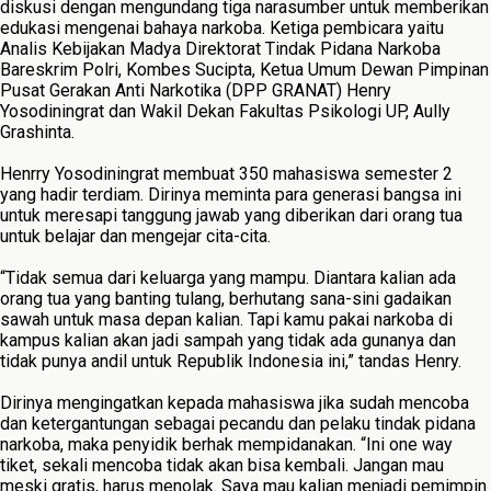
diskusi dengan mengundang tiga narasumber untuk memberikan
edukasi mengenai bahaya narkoba. Ketiga pembicara yaitu
Analis Kebijakan Madya Direktorat Tindak Pidana Narkoba
Bareskrim Polri, Kombes Sucipta, Ketua Umum Dewan Pimpinan
Pusat Gerakan Anti Narkotika (DPP GRANAT) Henry
Yosodiningrat dan Wakil Dekan Fakultas Psikologi UP, Aully
Grashinta.
Henrry Yosodiningrat membuat 350 mahasiswa semester 2
yang hadir terdiam. Dirinya meminta para generasi bangsa ini
untuk meresapi tanggung jawab yang diberikan dari orang tua
untuk belajar dan mengejar cita-cita.
“Tidak semua dari keluarga yang mampu. Diantara kalian ada
orang tua yang banting tulang, berhutang sana-sini gadaikan
sawah untuk masa depan kalian. Tapi kamu pakai narkoba di
kampus kalian akan jadi sampah yang tidak ada gunanya dan
tidak punya andil untuk Republik Indonesia ini,” tandas Henry.
Dirinya mengingatkan kepada mahasiswa jika sudah mencoba
dan ketergantungan sebagai pecandu dan pelaku tindak pidana
narkoba, maka penyidik berhak mempidanakan. “Ini one way
tiket, sekali mencoba tidak akan bisa kembali. Jangan mau
meski gratis, harus menolak. Saya mau kalian menjadi pemimpin