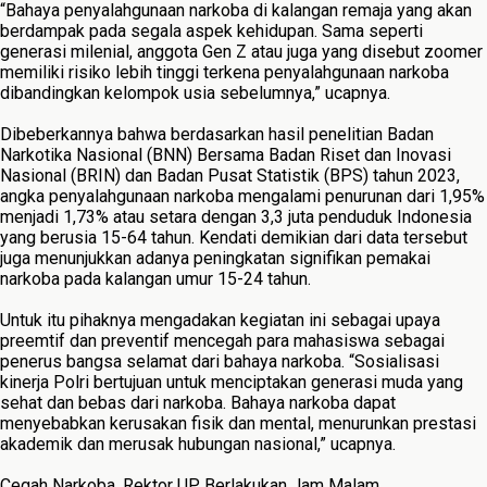
“Bahaya penyalahgunaan narkoba di kalangan remaja yang akan
berdampak pada segala aspek kehidupan. Sama seperti
generasi milenial, anggota Gen Z atau juga yang disebut zoomer
memiliki risiko lebih tinggi terkena penyalahgunaan narkoba
dibandingkan kelompok usia sebelumnya,” ucapnya.
Dibeberkannya bahwa berdasarkan hasil penelitian Badan
Narkotika Nasional (BNN) Bersama Badan Riset dan Inovasi
Nasional (BRIN) dan Badan Pusat Statistik (BPS) tahun 2023,
angka penyalahgunaan narkoba mengalami penurunan dari 1,95%
menjadi 1,73% atau setara dengan 3,3 juta penduduk Indonesia
yang berusia 15-64 tahun. Kendati demikian dari data tersebut
juga menunjukkan adanya peningkatan signifikan pemakai
narkoba pada kalangan umur 15-24 tahun.
Untuk itu pihaknya mengadakan kegiatan ini sebagai upaya
preemtif dan preventif mencegah para mahasiswa sebagai
penerus bangsa selamat dari bahaya narkoba. “Sosialisasi
kinerja Polri bertujuan untuk menciptakan generasi muda yang
sehat dan bebas dari narkoba. Bahaya narkoba dapat
menyebabkan kerusakan fisik dan mental, menurunkan prestasi
akademik dan merusak hubungan nasional,” ucapnya.
Cegah Narkoba, Rektor UP Berlakukan Jam Malam