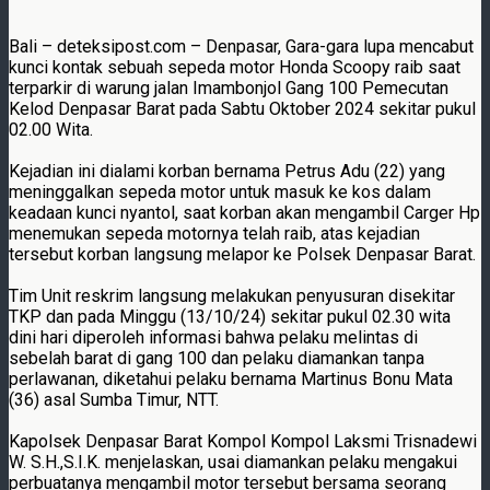
Bali – deteksipost.com – Denpasar, Gara-gara lupa mencabut
kunci kontak sebuah sepeda motor Honda Scoopy raib saat
terparkir di warung jalan Imambonjol Gang 100 Pemecutan
Kelod Denpasar Barat pada Sabtu Oktober 2024 sekitar pukul
02.00 Wita.
Kejadian ini dialami korban bernama Petrus Adu (22) yang
meninggalkan sepeda motor untuk masuk ke kos dalam
keadaan kunci nyantol, saat korban akan mengambil Carger Hp
menemukan sepeda motornya telah raib, atas kejadian
tersebut korban langsung melapor ke Polsek Denpasar Barat.
Tim Unit reskrim langsung melakukan penyusuran disekitar
TKP dan pada Minggu (13/10/24) sekitar pukul 02.30 wita
dini hari diperoleh informasi bahwa pelaku melintas di
sebelah barat di gang 100 dan pelaku diamankan tanpa
perlawanan, diketahui pelaku bernama Martinus Bonu Mata
(36) asal Sumba Timur, NTT.
Kapolsek Denpasar Barat Kompol Kompol Laksmi Trisnadewi
W. S.H.,S.I.K. menjelaskan, usai diamankan pelaku mengakui
perbuatanya mengambil motor tersebut bersama seorang