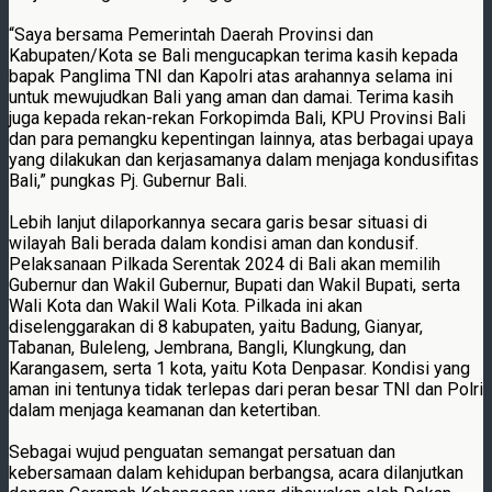
“Saya bersama Pemerintah Daerah Provinsi dan
Kabupaten/Kota se Bali mengucapkan terima kasih kepada
bapak Panglima TNI dan Kapolri atas arahannya selama ini
untuk mewujudkan Bali yang aman dan damai. Terima kasih
juga kepada rekan-rekan Forkopimda Bali, KPU Provinsi Bali
dan para pemangku kepentingan lainnya, atas berbagai upaya
yang dilakukan dan kerjasamanya dalam menjaga kondusifitas
Bali,” pungkas Pj. Gubernur Bali.
Lebih lanjut dilaporkannya secara garis besar situasi di
wilayah Bali berada dalam kondisi aman dan kondusif.
Pelaksanaan Pilkada Serentak 2024 di Bali akan memilih
Gubernur dan Wakil Gubernur, Bupati dan Wakil Bupati, serta
Wali Kota dan Wakil Wali Kota. Pilkada ini akan
diselenggarakan di 8 kabupaten, yaitu Badung, Gianyar,
Tabanan, Buleleng, Jembrana, Bangli, Klungkung, dan
Karangasem, serta 1 kota, yaitu Kota Denpasar. Kondisi yang
aman ini tentunya tidak terlepas dari peran besar TNI dan Polri
dalam menjaga keamanan dan ketertiban.
Sebagai wujud penguatan semangat persatuan dan
kebersamaan dalam kehidupan berbangsa, acara dilanjutkan