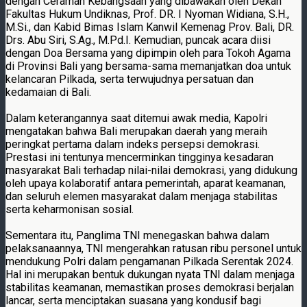
dengan Ceramah Kebangsaan yang dibawakan oleh Dekan
Fakultas Hukum Undiknas, Prof. DR. I Nyoman Widiana, S.H.,
M.Si., dan Kabid Bimas Islam Kanwil Kemenag Prov. Bali, DR.
Drs. Abu Siri, S.Ag., M.Pd.I. Kemudian, puncak acara diisi
dengan Doa Bersama yang dipimpin oleh para Tokoh Agama
di Provinsi Bali yang bersama-sama memanjatkan doa untuk
kelancaran Pilkada, serta terwujudnya persatuan dan
kedamaian di Bali.
Dalam keterangannya saat ditemui awak media, Kapolri
mengatakan bahwa Bali merupakan daerah yang meraih
peringkat pertama dalam indeks persepsi demokrasi.
Prestasi ini tentunya mencerminkan tingginya kesadaran
masyarakat Bali terhadap nilai-nilai demokrasi, yang didukung
oleh upaya kolaboratif antara pemerintah, aparat keamanan,
dan seluruh elemen masyarakat dalam menjaga stabilitas
serta keharmonisan sosial.
Sementara itu, Panglima TNI menegaskan bahwa dalam
pelaksanaannya, TNI mengerahkan ratusan ribu personel untuk
mendukung Polri dalam pengamanan Pilkada Serentak 2024.
Hal ini merupakan bentuk dukungan nyata TNI dalam menjaga
stabilitas keamanan, memastikan proses demokrasi berjalan
lancar, serta menciptakan suasana yang kondusif bagi