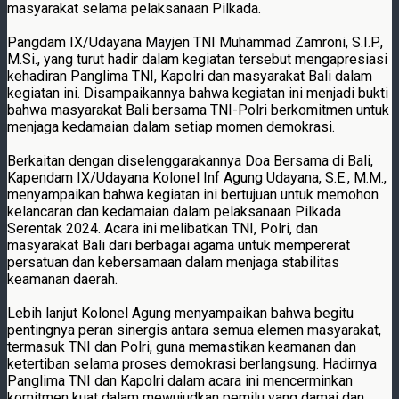
masyarakat selama pelaksanaan Pilkada.
Pangdam IX/Udayana Mayjen TNI Muhammad Zamroni, S.I.P.,
M.Si., yang turut hadir dalam kegiatan tersebut mengapresiasi
kehadiran Panglima TNI, Kapolri dan masyarakat Bali dalam
kegiatan ini. Disampaikannya bahwa kegiatan ini menjadi bukti
bahwa masyarakat Bali bersama TNI-Polri berkomitmen untuk
menjaga kedamaian dalam setiap momen demokrasi.
Berkaitan dengan diselenggarakannya Doa Bersama di Bali,
Kapendam IX/Udayana Kolonel Inf Agung Udayana, S.E., M.M.,
menyampaikan bahwa kegiatan ini bertujuan untuk memohon
kelancaran dan kedamaian dalam pelaksanaan Pilkada
Serentak 2024. Acara ini melibatkan TNI, Polri, dan
masyarakat Bali dari berbagai agama untuk mempererat
persatuan dan kebersamaan dalam menjaga stabilitas
keamanan daerah.
Lebih lanjut Kolonel Agung menyampaikan bahwa begitu
pentingnya peran sinergis antara semua elemen masyarakat,
termasuk TNI dan Polri, guna memastikan keamanan dan
ketertiban selama proses demokrasi berlangsung. Hadirnya
Panglima TNI dan Kapolri dalam acara ini mencerminkan
komitmen kuat dalam mewujudkan pemilu yang damai dan