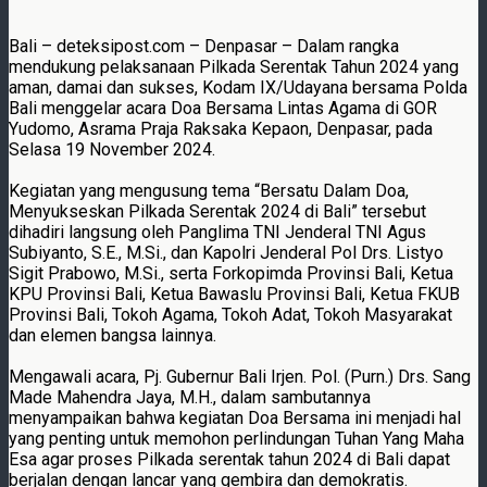
Bali – deteksipost.com – Denpasar – Dalam rangka
mendukung pelaksanaan Pilkada Serentak Tahun 2024 yang
aman, damai dan sukses, Kodam IX/Udayana bersama Polda
Bali menggelar acara Doa Bersama Lintas Agama di GOR
Yudomo, Asrama Praja Raksaka Kepaon, Denpasar, pada
Selasa 19 November 2024.
Kegiatan yang mengusung tema “Bersatu Dalam Doa,
Menyukseskan Pilkada Serentak 2024 di Bali” tersebut
dihadiri langsung oleh Panglima TNI Jenderal TNI Agus
Subiyanto, S.E., M.Si., dan Kapolri Jenderal Pol Drs. Listyo
Sigit Prabowo, M.Si., serta Forkopimda Provinsi Bali, Ketua
KPU Provinsi Bali, ⁠Ketua Bawaslu Provinsi Bali, Ketua FKUB
Provinsi Bali, Tokoh Agama, Tokoh Adat, Tokoh Masyarakat
dan elemen bangsa lainnya.
Mengawali acara, Pj. Gubernur Bali Irjen. Pol. (Purn.) Drs. Sang
Made Mahendra Jaya, M.H., dalam sambutannya
menyampaikan bahwa kegiatan Doa Bersama ini menjadi hal
yang penting untuk memohon perlindungan Tuhan Yang Maha
Esa agar proses Pilkada serentak tahun 2024 di Bali dapat
berjalan dengan lancar yang gembira dan demokratis.