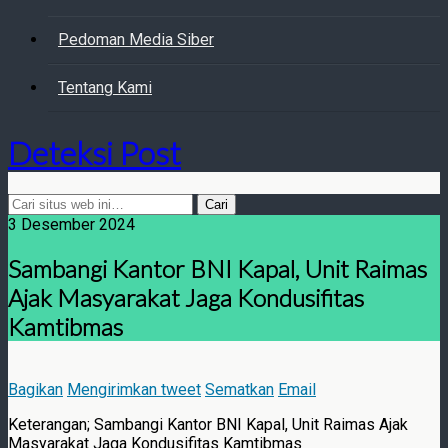
Pedoman Media Siber
Tentang Kami
Deteksi Post
3 Desember 2024
Sambangi Kantor BNI Kapal, Unit Raimas
Ajak Masyarakat Jaga Kondusifitas
Kamtibmas
Bagikan
Mengirimkan tweet
Sematkan
Email
Keterangan; Sambangi Kantor BNI Kapal, Unit Raimas Ajak
Masyarakat Jaga Kondusifitas Kamtibmas