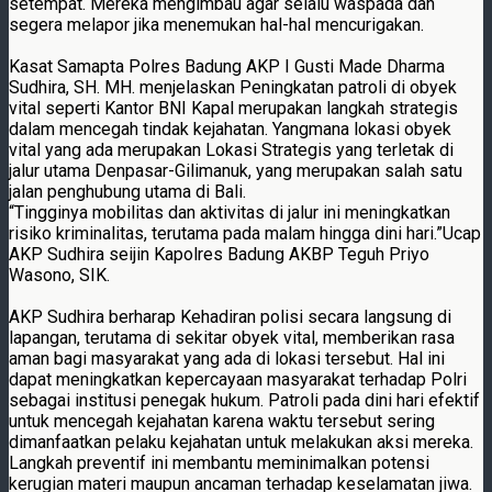
setempat. Mereka mengimbau agar selalu waspada dan
segera melapor jika menemukan hal-hal mencurigakan.
Kasat Samapta Polres Badung AKP I Gusti Made Dharma
Sudhira, SH. MH. menjelaskan Peningkatan patroli di obyek
vital seperti Kantor BNI Kapal merupakan langkah strategis
dalam mencegah tindak kejahatan. Yangmana lokasi obyek
vital yang ada merupakan Lokasi Strategis yang terletak di
jalur utama Denpasar-Gilimanuk, yang merupakan salah satu
jalan penghubung utama di Bali.
“Tingginya mobilitas dan aktivitas di jalur ini meningkatkan
risiko kriminalitas, terutama pada malam hingga dini hari.”Ucap
AKP Sudhira seijin Kapolres Badung AKBP Teguh Priyo
Wasono, SIK.
AKP Sudhira berharap Kehadiran polisi secara langsung di
lapangan, terutama di sekitar obyek vital, memberikan rasa
aman bagi masyarakat yang ada di lokasi tersebut. Hal ini
dapat meningkatkan kepercayaan masyarakat terhadap Polri
sebagai institusi penegak hukum. Patroli pada dini hari efektif
untuk mencegah kejahatan karena waktu tersebut sering
dimanfaatkan pelaku kejahatan untuk melakukan aksi mereka.
Langkah preventif ini membantu meminimalkan potensi
kerugian materi maupun ancaman terhadap keselamatan jiwa.