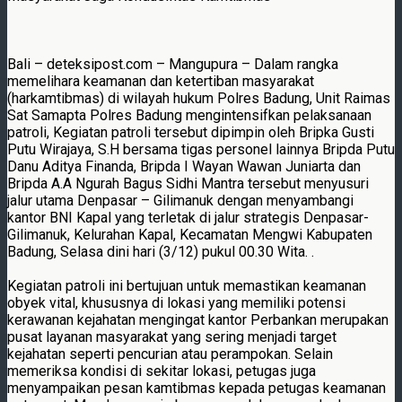
Bali – deteksipost.com – Mangupura – Dalam rangka
memelihara keamanan dan ketertiban masyarakat
(harkamtibmas) di wilayah hukum Polres Badung, Unit Raimas
Sat Samapta Polres Badung mengintensifkan pelaksanaan
patroli, Kegiatan patroli tersebut dipimpin oleh Bripka Gusti
Putu Wirajaya, S.H bersama tigas personel lainnya Bripda Putu
Danu Aditya Finanda, Bripda I Wayan Wawan Juniarta dan
Bripda A.A Ngurah Bagus Sidhi Mantra tersebut menyusuri
jalur utama Denpasar – Gilimanuk dengan menyambangi
kantor BNI Kapal yang terletak di jalur strategis Denpasar-
Gilimanuk, Kelurahan Kapal, Kecamatan Mengwi Kabupaten
Badung, Selasa dini hari (3/12) pukul 00.30 Wita. .
Kegiatan patroli ini bertujuan untuk memastikan keamanan
obyek vital, khususnya di lokasi yang memiliki potensi
kerawanan kejahatan mengingat kantor Perbankan merupakan
pusat layanan masyarakat yang sering menjadi target
kejahatan seperti pencurian atau perampokan. Selain
memeriksa kondisi di sekitar lokasi, petugas juga
menyampaikan pesan kamtibmas kepada petugas keamanan