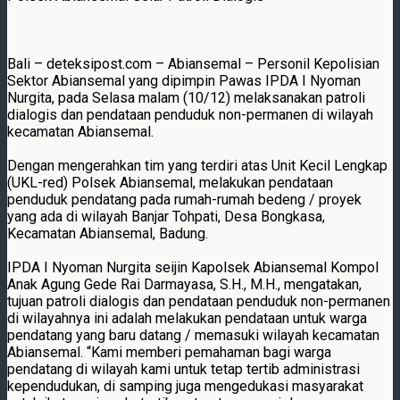
Bali – deteksipost.com – Abiansemal – Personil Kepolisian
Sektor Abiansemal yang dipimpin Pawas IPDA I Nyoman
Nurgita, pada Selasa malam (10/12) melaksanakan patroli
dialogis dan pendataan penduduk non-permanen di wilayah
kecamatan Abiansemal.
Dengan mengerahkan tim yang terdiri atas Unit Kecil Lengkap
(UKL-red) Polsek Abiansemal, melakukan pendataan
penduduk pendatang pada rumah-rumah bedeng / proyek
yang ada di wilayah Banjar Tohpati, Desa Bongkasa,
Kecamatan Abiansemal, Badung.
IPDA I Nyoman Nurgita seijin Kapolsek Abiansemal Kompol
Anak Agung Gede Rai Darmayasa, S.H., M.H., mengatakan,
tujuan patroli dialogis dan pendataan penduduk non-permanen
di wilayahnya ini adalah melakukan pendataan untuk warga
pendatang yang baru datang / memasuki wilayah kecamatan
Abiansemal. “Kami memberi pemahaman bagi warga
pendatang di wilayah kami untuk tetap tertib administrasi
kependudukan, di samping juga mengedukasi masyarakat