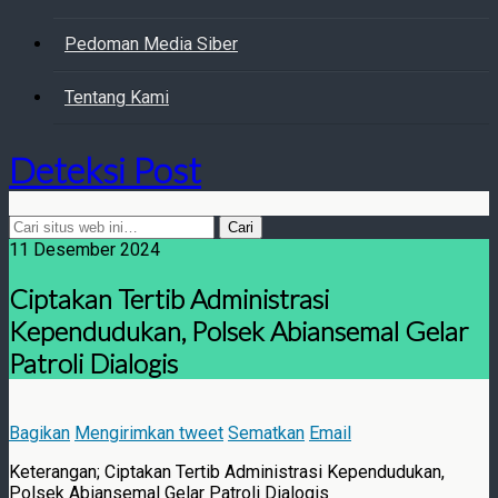
Pedoman Media Siber
Tentang Kami
Deteksi Post
11 Desember 2024
Ciptakan Tertib Administrasi
Kependudukan, Polsek Abiansemal Gelar
Patroli Dialogis
Bagikan
Mengirimkan tweet
Sematkan
Email
Keterangan; Ciptakan Tertib Administrasi Kependudukan,
Polsek Abiansemal Gelar Patroli Dialogis