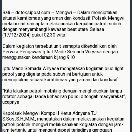
Bali – deteksipost.com – Mengwi – Dalam menciptakan
situasi kamtibmas yang aman dan kondusif Polsek Mengwi
melalui unit samapta melaksanakan kegiatan patroli subuh
dengan menyambangi kawasan beat utara. Selasa
(17/12/2024) pukul 02.30 wita
Dalam kegiatan tersebut unit samapta dikendalikan oleh
Perwira Pengawas Iptu I Made Semada Wiryasa dengan
menggunakan kendaraan kijang 910
Iptu Made Semada Wiryasa mengatakan kegiatan blue light
patrol yang digelar pada subuh ini bertujuan untuk
menciptakan situasi kamtibmas yang aman dan kondusif
“Kita lakukan patroli mobiling dengan menghidupkan lampu
rotator sebagai tanda kehadiran polisi ditengah masyarakat”,
ucapnya
Kapolsek Mengwi Kompol I Ketut Adnyana T.J
S.Sos.,S.H.,M.M., mengatakan dalam melaksanakan kegiatan
patroli polsek mengwi melaksanakan kegiatan dengan jam-
jam tertentu untul mengantisipasi terjadinya gangguan