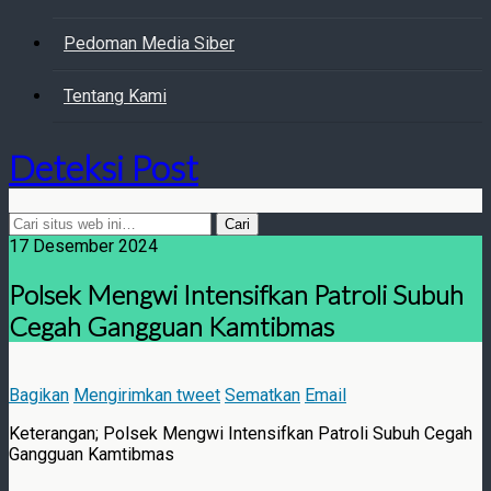
Pedoman Media Siber
Tentang Kami
Deteksi Post
17 Desember 2024
Polsek Mengwi Intensifkan Patroli Subuh
Cegah Gangguan Kamtibmas
Bagikan
Mengirimkan tweet
Sematkan
Email
Keterangan; Polsek Mengwi Intensifkan Patroli Subuh Cegah
Gangguan Kamtibmas