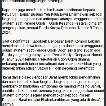
harkamtibmas dilingkungan setempat.
Kapolsek juga memberikan himbauan kamtibmas kepada
Ketua STT Banjar Busung Yeh Kauh Bayu Dharmawan sebagai
langkah pencegahan dan antisipasi adanya penggunaan sound
system saat Parade Ogoh – Ogoh Kesanga Festival dimalam
pengerupukan, sesuai Perda Kodya Denpasar Nomor 9 Tahun
2024.
Saat dikonfirmasi Kapolsek Denpasar Barat Kompol Laksmi
menjelaskan bahwa terkait dengan pro dan kontra penggunaan
sound system saat Parade Ogoh-Ogoh sekarang sudah ada
Perda yang mengaturnya yaitu Perda Kodya Denpasar Nomor
9 Tahun 2024 tentang Pelestarian Ogoh-Ogoh dimana
sekarang masih tahap sosialisasi dan untuk penertiban yang
dikedepankan adalah Satpol PP dan pecalang setempat.
“kami dari Polsek Denpasar Barat membackup pengamanan
dan saat ini melakukan langkah-langkah pencegahan dengan
memberikan himbauan kamtibmas ke masing-masing Banjar,
apabila ada kelompok pemuda yang akan menggunakan sound
system dimohon segera menginfokan kepada Polsek
Denpasar Barat melalui Bhabinkamtibmas yang ada di desa”,
ujarnya.