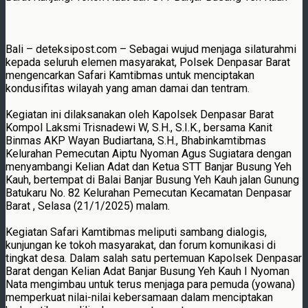
Bali – deteksipost.com – Sebagai wujud menjaga silaturahmi
kepada seluruh elemen masyarakat, Polsek Denpasar Barat
mengencarkan Safari Kamtibmas untuk menciptakan
kondusifitas wilayah yang aman damai dan tentram.
Kegiatan ini dilaksanakan oleh Kapolsek Denpasar Barat
Kompol Laksmi Trisnadewi W, S.H., S.I.K., bersama Kanit
Binmas AKP Wayan Budiartana, S.H., Bhabinkamtibmas
Kelurahan Pemecutan Aiptu Nyoman Agus Sugiatara dengan
menyambangi Kelian Adat dan Ketua STT Banjar Busung Yeh
Kauh, bertempat di Balai Banjar Busung Yeh Kauh jalan Gunung
Batukaru No. 82 Kelurahan Pemecutan Kecamatan Denpasar
Barat , Selasa (21/1/2025) malam.
Kegiatan Safari Kamtibmas meliputi sambang dialogis,
kunjungan ke tokoh masyarakat, dan forum komunikasi di
tingkat desa. Dalam salah satu pertemuan Kapolsek Denpasar
Barat dengan Kelian Adat Banjar Busung Yeh Kauh I Nyoman
Nata mengimbau untuk terus menjaga para pemuda (yowana)
memperkuat nilai-nilai kebersamaan dalam menciptakan