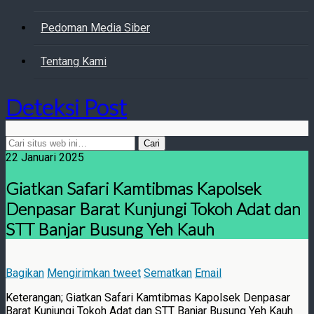
Pedoman Media Siber
Tentang Kami
Deteksi Post
22 Januari 2025
Giatkan Safari Kamtibmas Kapolsek
Denpasar Barat Kunjungi Tokoh Adat dan
STT Banjar Busung Yeh Kauh
Bagikan
Mengirimkan tweet
Sematkan
Email
Keterangan; Giatkan Safari Kamtibmas Kapolsek Denpasar
Barat Kunjungi Tokoh Adat dan STT Banjar Busung Yeh Kauh