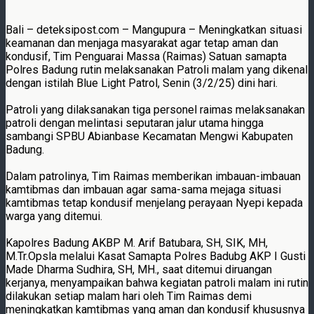
Bali – deteksipost.com – Mangupura – Meningkatkan situasi
keamanan dan menjaga masyarakat agar tetap aman dan
kondusif, Tim Penguarai Massa (Raimas) Satuan samapta
Polres Badung rutin melaksanakan Patroli malam yang dikenal
dengan istilah Blue Light Patrol, Senin (3/2/25) dini hari.
Patroli yang dilaksanakan tiga personel raimas melaksanakan
patroli dengan melintasi seputaran jalur utama hingga
sambangi SPBU Abianbase Kecamatan Mengwi Kabupaten
Badung.
Dalam patrolinya, Tim Raimas memberikan imbauan-imbauan
kamtibmas dan imbauan agar sama-sama mejaga situasi
kamtibmas tetap kondusif menjelang perayaan Nyepi kepada
warga yang ditemui.
Kapolres Badung AKBP M. Arif Batubara, SH, SIK, MH,
M.Tr.Opsla melalui Kasat Samapta Polres Badubg AKP I Gusti
Made Dharma Sudhira, SH, MH., saat ditemui diruangan
kerjanya, menyampaikan bahwa kegiatan patroli malam ini rutin
dilakukan setiap malam hari oleh Tim Raimas demi
meningkatkan kamtibmas yang aman dan kondusif khususnya