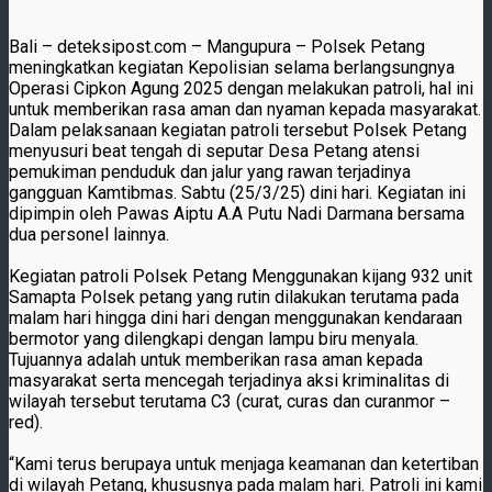
Bali – deteksipost.com – Mangupura – Polsek Petang
meningkatkan kegiatan Kepolisian selama berlangsungnya
Operasi Cipkon Agung 2025 dengan melakukan patroli, hal ini
untuk memberikan rasa aman dan nyaman kepada masyarakat.
Dalam pelaksanaan kegiatan patroli tersebut Polsek Petang
menyusuri beat tengah di seputar Desa Petang atensi
pemukiman penduduk dan jalur yang rawan terjadinya
gangguan Kamtibmas. Sabtu (25/3/25) dini hari. Kegiatan ini
dipimpin oleh Pawas Aiptu A.A Putu Nadi Darmana bersama
dua personel lainnya.
Kegiatan patroli Polsek Petang Menggunakan kijang 932 unit
Samapta Polsek petang yang rutin dilakukan terutama pada
malam hari hingga dini hari dengan menggunakan kendaraan
bermotor yang dilengkapi dengan lampu biru menyala.
Tujuannya adalah untuk memberikan rasa aman kepada
masyarakat serta mencegah terjadinya aksi kriminalitas di
wilayah tersebut terutama C3 (curat, curas dan curanmor –
red).
“Kami terus berupaya untuk menjaga keamanan dan ketertiban
di wilayah Petang, khususnya pada malam hari. Patroli ini kami