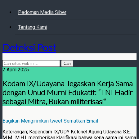
Pedoman Media Siber
Tentang Kami
Deteksi Post
2 April 2025
Kodam IX/Udayana Tegaskan Kerja Sama
dengan Unud Murni Edukatif: “TNI Hadir
sebagai Mitra, Bukan militerisasi”
Bagikan
Mengirimkan tweet
Sematkan
Email
Keterangan; Kapendam IX/UDY Kolonel Agung Udayana S.E.,
M.M., M.H.I, memberikan klarifikasi bahwa kerja sama ini sama