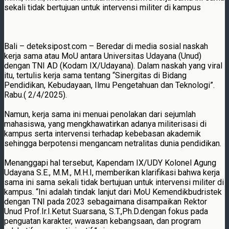
sekali tidak bertujuan untuk intervensi militer di kampus
Bali – deteksipost.com – Beredar di media sosial naskah
kerja sama atau MoU antara Universitas Udayana (Unud)
dengan TNI AD (Kodam IX/Udayana). Dalam naskah yang viral
itu, tertulis kerja sama tentang “Sinergitas di Bidang
Pendidikan, Kebudayaan, Ilmu Pengetahuan dan Teknologi”.
Rabu.( 2/4/2025).
Namun, kerja sama ini menuai penolakan dari sejumlah
mahasiswa, yang mengkhawatirkan adanya militerisasi di
kampus serta intervensi terhadap kebebasan akademik
sehingga berpotensi mengancam netralitas dunia pendidikan.
Menanggapi hal tersebut, Kapendam IX/UDY Kolonel Agung
Udayana S.E., M.M., M.H.I, memberikan klarifikasi bahwa kerja
sama ini sama sekali tidak bertujuan untuk intervensi militer di
kampus. “Ini adalah tindak lanjut dari MoU Kemendikbudristek
dengan TNI pada 2023 sebagaimana disampaikan Rektor
Unud Prof.Ir.I.Ketut Suarsana, S.T.,Ph.D.dengan fokus pada
penguatan karakter, wawasan kebangsaan, dan program