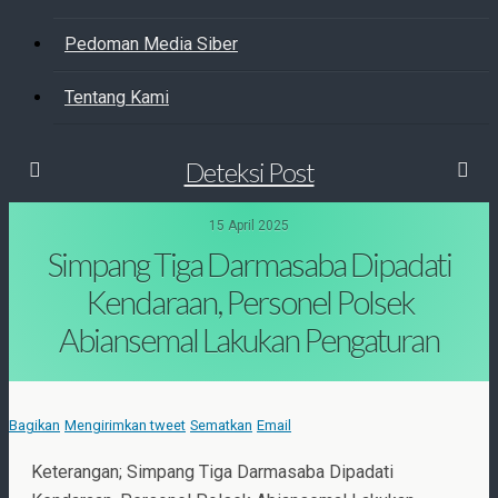
Pedoman Media Siber
Tentang Kami
Deteksi Post
15 April 2025
Simpang Tiga Darmasaba Dipadati
Kendaraan, Personel Polsek
Abiansemal Lakukan Pengaturan
Bagikan
Mengirimkan tweet
Sematkan
Email
Keterangan; Simpang Tiga Darmasaba Dipadati