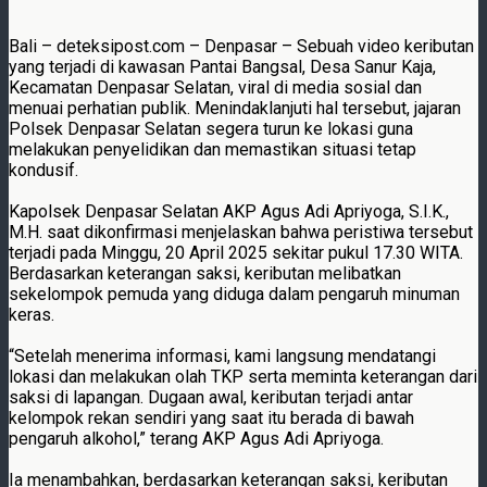
Bali – deteksipost.com – Denpasar – Sebuah video keributan
yang terjadi di kawasan Pantai Bangsal, Desa Sanur Kaja,
Kecamatan Denpasar Selatan, viral di media sosial dan
menuai perhatian publik. Menindaklanjuti hal tersebut, jajaran
Polsek Denpasar Selatan segera turun ke lokasi guna
melakukan penyelidikan dan memastikan situasi tetap
kondusif.
Kapolsek Denpasar Selatan AKP Agus Adi Apriyoga, S.I.K.,
M.H. saat dikonfirmasi menjelaskan bahwa peristiwa tersebut
terjadi pada Minggu, 20 April 2025 sekitar pukul 17.30 WITA.
Berdasarkan keterangan saksi, keributan melibatkan
sekelompok pemuda yang diduga dalam pengaruh minuman
keras.
“Setelah menerima informasi, kami langsung mendatangi
lokasi dan melakukan olah TKP serta meminta keterangan dari
saksi di lapangan. Dugaan awal, keributan terjadi antar
kelompok rekan sendiri yang saat itu berada di bawah
pengaruh alkohol,” terang AKP Agus Adi Apriyoga.
Ia menambahkan, berdasarkan keterangan saksi, keributan