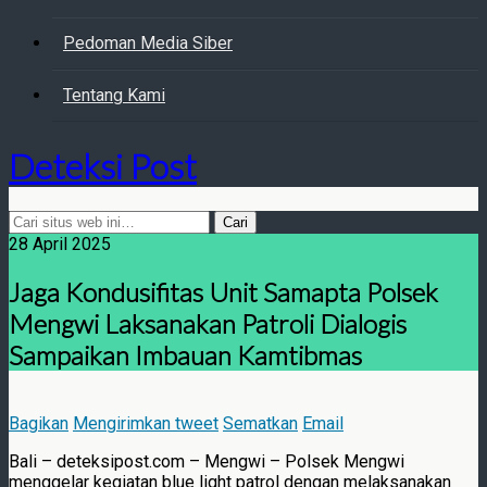
Pedoman Media Siber
Tentang Kami
Deteksi Post
28 April 2025
Jaga Kondusifitas Unit Samapta Polsek
Mengwi Laksanakan Patroli Dialogis
Sampaikan Imbauan Kamtibmas
Bagikan
Mengirimkan tweet
Sematkan
Email
Bali – deteksipost.com – Mengwi – Polsek Mengwi
menggelar kegiatan blue light patrol dengan melaksanakan