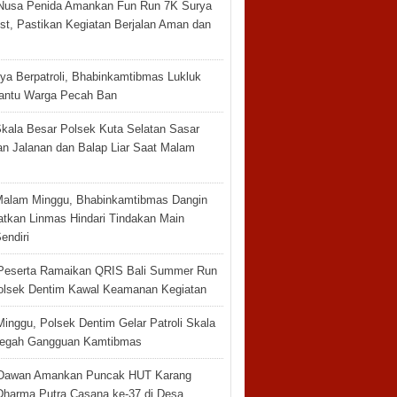
Nusa Penida Amankan Fun Run 7K Surya
st, Pastikan Kegiatan Berjalan Aman dan
ya Berpatroli, Bhabinkamtibmas Lukluk
antu Warga Pecah Ban
 Skala Besar Polsek Kuta Selatan Sasar
an Jalanan dan Balap Liar Saat Malam
 Malam Minggu, Bhabinkamtibmas Dangin
gatkan Linmas Hindari Tindakan Main
endiri
Peserta Ramaikan QRIS Bali Summer Run
olsek Dentim Kawal Keamanan Kegiatan
inggu, Polsek Dentim Gelar Patroli Skala
Cegah Gangguan Kamtibmas
 Dawan Amankan Puncak HUT Karang
Dharma Putra Casana ke-37 di Desa