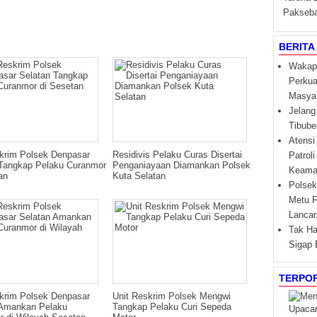
Pakseba
BERITA
Wakapo
Perkua
Masya
Jelang
Tibube
Atensi
krim Polsek Denpasar
Residivis Pelaku Curas Disertai
Patrol
 Tangkap Pelaku Curanmor
Penganiayaan Diamankan Polsek
Keama
an
Kuta Selatan
Polsek
Metu F
Lancar
Tak Ha
Sigap 
TERPO
krim Polsek Denpasar
Unit Reskrim Polsek Mengwi
 Amankan Pelaku
Tangkap Pelaku Curi Sepeda