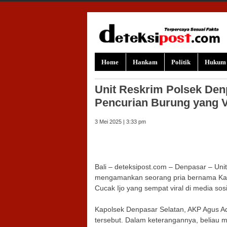
Skip to content
Home
Hankam
Politik
Hukum
Unit Reskrim Polsek Den
Pencurian Burung yang Vi
3 Mei 2025 | 3:33 pm
Bali – deteksipost.com – Denpasar – Uni
mengamankan seorang pria bernama Kadek
Cucak Ijo yang sempat viral di media sos
Kapolsek Denpasar Selatan, AKP Agus A
tersebut. Dalam keterangannya, beliau 