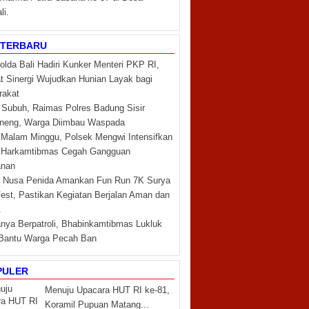
li.
 TERBARU
lda Bali Hadiri Kunker Menteri PKP RI,
t Sinergi Wujudkan Hunian Layak bagi
rakat
 Subuh, Raimas Polres Badung Sisir
neng, Warga Diimbau Waspada
 Malam Minggu, Polsek Mengwi Intensifkan
i Harkamtibmas Cegah Gangguan
nan
 Nusa Penida Amankan Fun Run 7K Surya
est, Pastikan Kegiatan Berjalan Aman dan
.
nya Berpatroli, Bhabinkamtibmas Lukluk
Bantu Warga Pecah Ban
PULER
Menuju Upacara HUT RI ke-81,
Koramil Pupuan Matang...