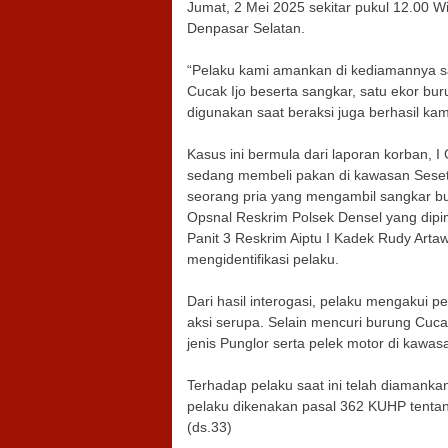
Jumat, 2 Mei 2025 sekitar pukul 12.00 W
Denpasar Selatan.
“Pelaku kami amankan di kediamannya saa
Cucak Ijo beserta sangkar, satu ekor bu
digunakan saat beraksi juga berhasil kami
Kasus ini bermula dari laporan korban, 
sedang membeli pakan di kawasan Sesetan
seorang pria yang mengambil sangkar bur
Opsnal Reskrim Polsek Densel yang dipimp
Panit 3 Reskrim Aiptu I Kadek Rudy Arta
mengidentifikasi pelaku.
Dari hasil interogasi, pelaku mengakui 
aksi serupa. Selain mencuri burung Cuc
jenis Punglor serta pelek motor di kaw
Terhadap pelaku saat ini telah diamanka
pelaku dikenakan pasal 362 KUHP tenta
(ds.33)