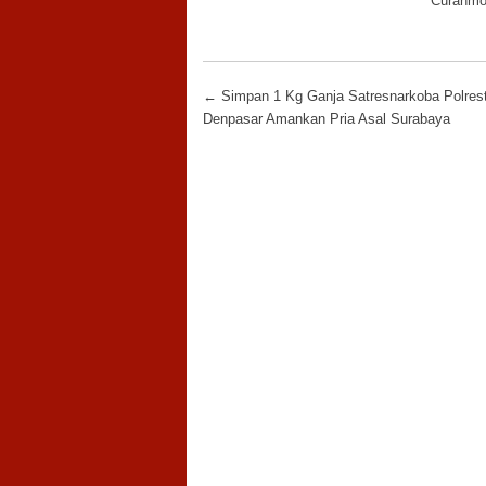
Curanmor
Post navigation
←
Simpan 1 Kg Ganja Satresnarkoba Polres
Denpasar Amankan Pria Asal Surabaya