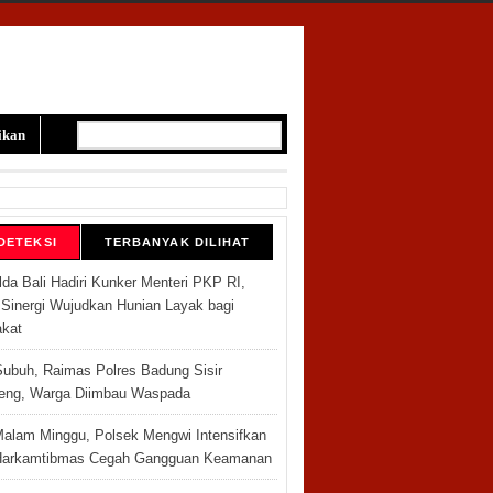
ikan
DETEKSI
TERBANYAK DILIHAT
da Bali Hadiri Kunker Menteri PKP RI,
 Sinergi Wujudkan Hunian Layak bagi
kat
Subuh, Raimas Polres Badung Sisir
eng, Warga Diimbau Waspada
Malam Minggu, Polsek Mengwi Intensifkan
 Harkamtibmas Cegah Gangguan Keamanan