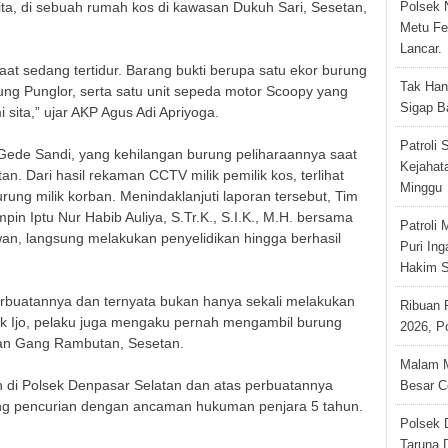
ita, di sebuah rumah kos di kawasan Dukuh Sari, Sesetan,
Polsek 
Metu Fe
Lancar.
t sedang tertidur. Barang bukti berupa satu ekor burung
Tak Han
rung Punglor, serta satu unit sepeda motor Scoopy yang
Sigap B
 sita,” ujar AKP Agus Adi Apriyoga.
Patroli
I Gede Sandi, yang kehilangan burung peliharaannya saat
Kejahat
. Dari hasil rekaman CCTV milik pemilik kos, terlihat
Minggu
ung milik korban. Menindaklanjuti laporan tersebut, Tim
in Iptu Nur Habib Auliya, S.Tr.K., S.I.K., M.H. bersama
Patroli
wan, langsung melakukan penyelidikan hingga berhasil
Puri In
Hakim S
perbuatannya dan ternyata bukan hanya sekali melakukan
Ribuan 
ak Ijo, pelaku juga mengaku pernah mengambil burung
2026, P
asan Gang Rambutan, Sesetan.
Malam M
n di Polsek Denpasar Selatan dan atas perbuatannya
Besar 
ng pencurian dengan ancaman hukuman penjara 5 tahun.
Polsek
Taruna 