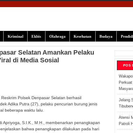
Kriminal
Ekbis
Olahraga
Kesehatan
Budaya
Pendid
pasar Selatan Amankan Pelaku
ral di Media Sosial
POS 
Wakapol
Perkuat
Masyara
t Reskrim Polsek Denpasar Selatan berhasil
Jelang 
 Adika Putra (27), pelaku pencurian burung jenis
Tibuben
ial beberapa waktu lalu.
Atensi 
di Apriyoga, S.I.K., M.H., membenarkan penangkapan
Patroli
menjelaskan bahwa penangkapan dilakukan pada hari