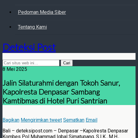
Pedoman Media Siber
Tentang Kami
Deteksi Post
8 Mei 2025
Jalin Silaturahmi dengan Tokoh Sanur,
Kapolresta Denpasar Sambang
Kamtibmas di Hotel Puri Santrian
Bagikan
Mengirimkan tweet
Sematkan
Email
Bali – deteksipost.com – Denpasar –Kapolresta Denpasar
Kombes Pol Muhammad Iqbal Simatupang, S.I.K., M.H.,