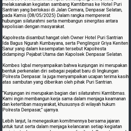
melaksanakan kegiatan sambang Kamtibmas ke Hotel Puri
Santrian yang berlokasi di Jalan Cemara, Denpasar Selatan,
pada Kamis (08/05/2025) Dalam rangka mempererat
hubungan silaturahmi serta membangun sinergitas antara
kepolisian dengan masyarakat.
Kapolresta disambut hangat oleh Owner Hotel Puri Santrian
Ida Bagus Ngurah Kumbayana, serta Penglingsir Griya Keniten
Sanur yang dalam kesempatan tersebut Kapolresta
didampingi Pejabat Utama dan Kapolsek Denpasar Selatan.
Kombes Iqbal menyampaikan bahwa kunjungan ini merupakan
bentuk perkenalan diri sebagai pejabat baru di lingkungan
Polresta Denpasar. Ia juga menyampaikan ucapan terima kasih
atas sambutan yang diberikan oleh pihak Puri Santrian.
“Kunjungan ini merupakan bagian dari silaturahmi Kamtibmas.
Kami ingin membangun kerja sama dalam menjaga keamanan
dan ketertiban masyarakat, khususnya di wilayah hukum
Polresta Denpasar,” ujarnya.
Lebih lanjut, Ia menegaskan komitmennya bersama jajaran
untuk turut serta dalam menjaga kelancaran setiap kegiatan