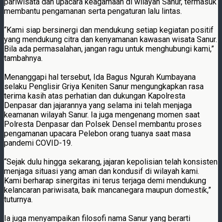
pariwisata dan upacara keagamaan di wilayah Sanur, termasuk
membantu pengamanan serta pengaturan lalu lintas.
“Kami siap bersinergi dan mendukung setiap kegiatan positif
yang mendukung citra dan kenyamanan kawasan wisata Sanur.
Bila ada permasalahan, jangan ragu untuk menghubungi kami,”
tambahnya.
Menanggapi hal tersebut, Ida Bagus Ngurah Kumbayana
selaku Penglisir Griya Keniten Sanur mengungkapkan rasa
terima kasih atas perhatian dan dukungan Kapolresta
Denpasar dan jajarannya yang selama ini telah menjaga
keamanan wilayah Sanur. Ia juga mengenang momen saat
Polresta Denpasar dan Polsek Densel membantu proses
pengamanan upacara Pelebon orang tuanya saat masa
pandemi COVID-19.
“Sejak dulu hingga sekarang, jajaran kepolisian telah konsisten
menjaga situasi yang aman dan kondusif di wilayah kami.
Kami berharap sinergitas ini terus terjaga demi mendukung
kelancaran pariwisata, baik mancanegara maupun domestik,”
tuturnya.
Ia juga menyampaikan filosofi nama Sanur yang berarti